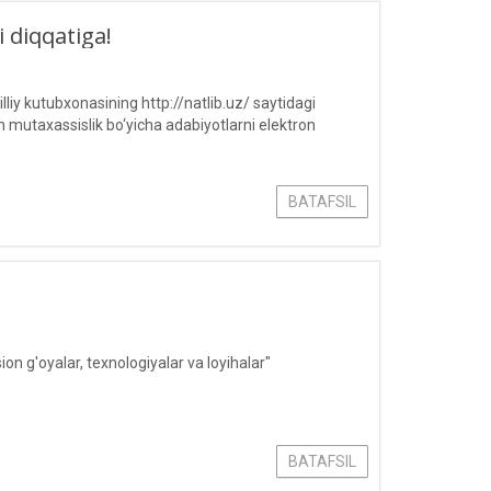
i diqqatiga!
lliy kutubxonasining http://natlib.uz/ saytidagi
n mutaxassislik bo‘yicha adabiyotlarni elektron
BATAFSIL
ion g'oyalar, texnologiyalar va loyihalar"
BATAFSIL