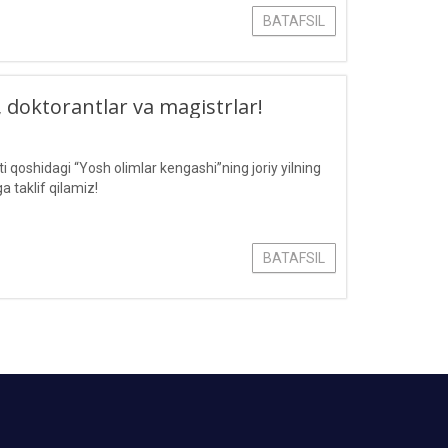
BATAFSIL
, doktorantlar va magistrlar!
qoshidagi “Yosh olimlar kengashi”ning joriy yilning
a taklif qilamiz!
BATAFSIL