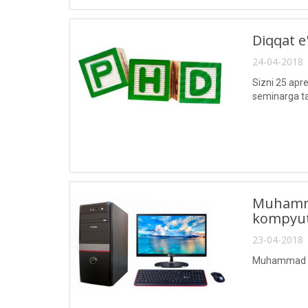
Diqqat e'
24-04-2018 
Sizni 25 apre
seminarga ta
Muhamma
kompyute
23-04-2018 
Muhammad al-