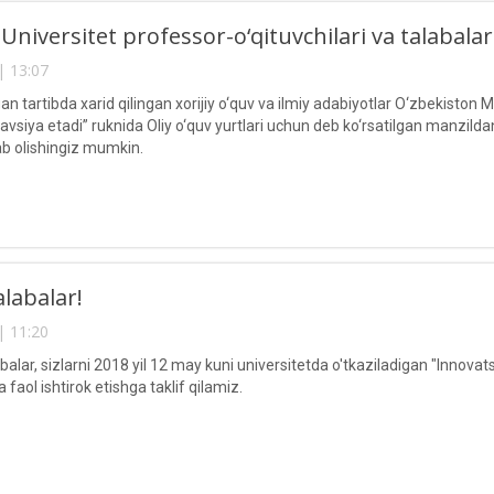
 Universitet professor-o‘qituvchilari va talabalar
| 13:07
 tartibda xarid qilingan xorijiy o‘quv va ilmiy adabiyotlar O‘zbekiston Mi
vsiya etadi” ruknida Oliy o‘quv yurtlari uchun deb ko‘rsatilgan manzilda
ab olishingiz mumkin.
alabalar!
| 11:20
balar, sizlarni 2018 yil 12 may kuni universitetda o'tkaziladigan "Innovats
faol ishtirok etishga taklif qilamiz.