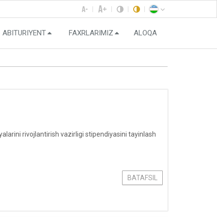
ABITURIYENT
FAXRLARIMIZ
ALOQA
rini rivojlantirish vazirligi stipendiyasini tayinlash
BATAFSIL