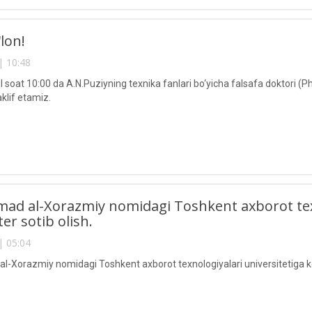
lon!
| 10:48
l soat 10:00 da A.N.Puziyning texnika fanlari bo‘yicha falsafa doktori (P
klif etamiz.
d al-Xorazmiy nomidagi Toshkent axborot texno
r sotib olish.
| 05:04
Xorazmiy nomidagi Toshkent axborot texnologiyalari universitetiga ko