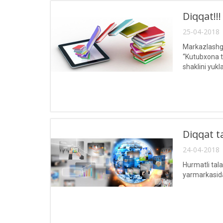
Diqqat!!!
25-04-2018 
Markazlashgan
“Kutubxona ta
shaklini yukl
Diqqat t
24-04-2018 
Hurmatli tala
yarmarkasida 