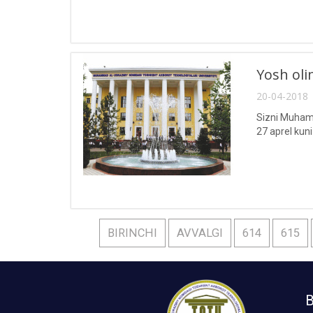
Yosh oli
20-04-2018 
Sizni Muhamm
27 aprel kuni
BIRINCHI
AVVALGI
614
615
B