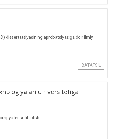
hD) dissertatsiyasining aprobatsiyasiga doir ilmiy
BATAFSIL
logiyalari universitetiga
mpyuter sotib olish.