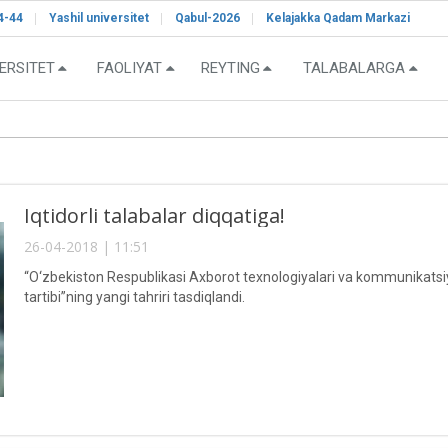
4-44
Yashil universitet
Qabul-2026
Kelajakka Qadam Markazi
ERSITET
FAOLIYAT
REYTING
TALABALARGA
Iqtidorli talabalar diqqatiga!
26-04-2018 | 11:51
“O‘zbekiston Respublikasi Axborot texnologiyalari va kommunikatsiyala
tartibi”ning yangi tahriri tasdiqlandi.