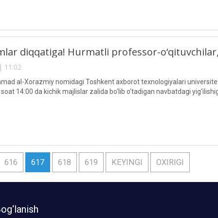
mlar diqqatiga! Hurmatli professor-o‘qituvchilar
| 11:02
ad al-Xorazmiy nomidagi Toshkent axborot texnologiyalari universiteti 
 soat 14:00 da kichik majlislar zalida bo‘lib o‘tadigan navbatdagi yig‘ilishig
616
617
618
619
KEYINGI
OXIRIGI
og‘lanish