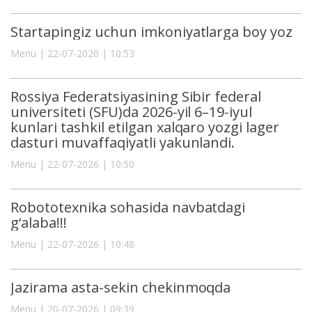
Startapingiz uchun imkoniyatlarga boy yoz
Menu | 22-07-2026 | 10:53
Rossiya Federatsiyasining Sibir federal
universiteti (SFU)da 2026-yil 6–19-iyul
kunlari tashkil etilgan xalqaro yozgi lager
dasturi muvaffaqiyatli yakunlandi.
Menu | 22-07-2026 | 10:50
Robototexnika sohasida navbatdagi
g‘alaba!!!
Menu | 22-07-2026 | 10:48
Jazirama asta-sekin chekinmoqda
Menu | 20-07-2026 | 09:39