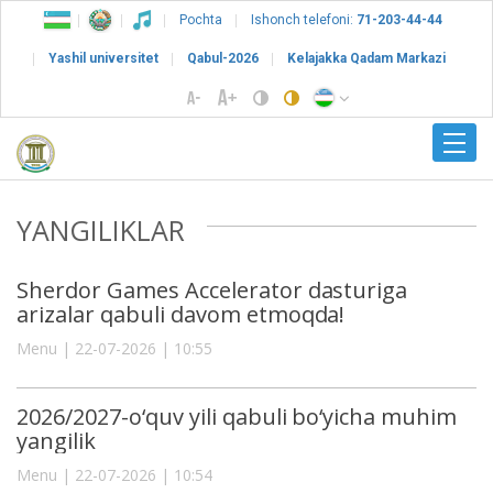
Pochta
Ishonch telefoni:
71-203-44-44
Yashil universitet
Qabul-2026
Kelajakka Qadam Markazi
YANGILIKLAR
Sherdor Games Accelerator dasturiga
arizalar qabuli davom etmoqda!
Menu | 22-07-2026 | 10:55
2026/2027-o‘quv yili qabuli bo‘yicha muhim
yangilik
Menu | 22-07-2026 | 10:54