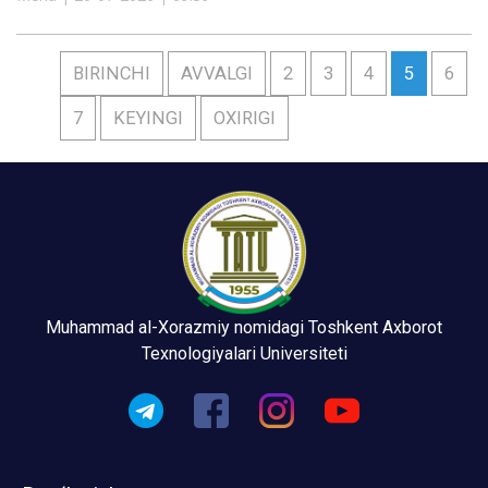
BIRINCHI
AVVALGI
2
3
4
5
6
7
KEYINGI
OXIRIGI
Muhammad al-Xorazmiy nomidagi Toshkent Axborot
Texnologiyalari Universiteti