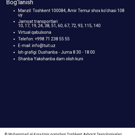
Bog‘lanish
Manzil: Toshkent 100084, Amir Temur shox ko‘chasi 108
uy
Jamoat transportlari:
10, 17, 19, 24, 38, 51, 60, 67, 72, 93, 115, 140
Virtual qabulxona
Telefon: +998 71 238 55 55
E-mail: info@tuit.uz
Ish grafigi: Dushanba - Juma 8:30 - 18:00
Shanba Yakshanba dam olish kuni
© Muhammad al-Xorazmiy nomidagi Toshkent Axborot Texnologiyalari