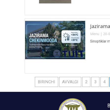
Jaziram
Menu | 20-0
Sinoptiklar 
BIRINCHI
AVVALGI
2
3
4
B