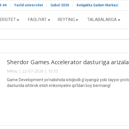
4-44
Yashil universitet
Qabul-2026
Kelajakka Qadam Markazi
ERSITET
FAOLIYAT
REYTING
TALABALARGA
Sherdor Games Accelerator dasturiga arizal
Menu | 22-07-2026 | 10:55
Game Development yo‘nalishida istiqbolli g‘oyangiz yoki tayyor pr
dasturida ishtirok etish imkoniyatini qo‘ldan boy bermang!