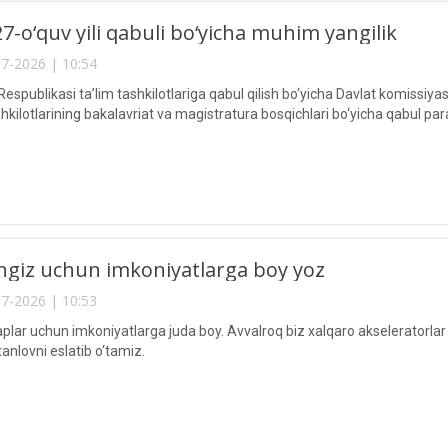
7-o‘quv yili qabuli bo‘yicha muhim yangilik
7-2026 | 10:54
espublikasi ta’lim tashkilotlariga qabul qilish bo‘yicha Davlat komissiya
ashkilotlarining bakalavriat va magistratura bosqichlari bo‘yicha qabul par
ngiz uchun imkoniyatlarga boy yoz
7-2026 | 10:53
aplar uchun imkoniyatlarga juda boy. Avvalroq biz xalqaro akseleratorl
 tanlovni eslatib o‘tamiz.