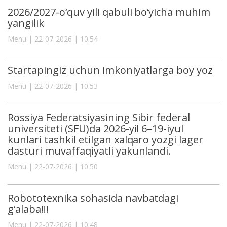
2026/2027-o‘quv yili qabuli bo‘yicha muhim
yangilik
Menu | 22-07-2026 | 10:54
Startapingiz uchun imkoniyatlarga boy yoz
Menu | 22-07-2026 | 10:53
Rossiya Federatsiyasining Sibir federal
universiteti (SFU)da 2026-yil 6–19-iyul
kunlari tashkil etilgan xalqaro yozgi lager
dasturi muvaffaqiyatli yakunlandi.
Menu | 22-07-2026 | 10:50
Robototexnika sohasida navbatdagi
g‘alaba!!!
Menu | 22-07-2026 | 10:48