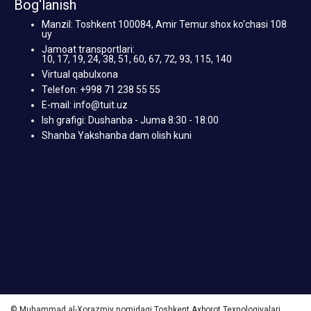
Bog‘lanish
Manzil: Toshkent 100084, Amir Temur shox ko‘chasi 108
uy
Jamoat transportlari:
10, 17, 19, 24, 38, 51, 60, 67, 72, 93, 115, 140
Virtual qabulxona
Telefon: +998 71 238 55 55
E-mail: info@tuit.uz
Ish grafigi: Dushanba - Juma 8:30 - 18:00
Shanba Yakshanba dam olish kuni
© Muhammad al-Xorazmiy nomidagi Toshkent Axborot Texnologiyalari