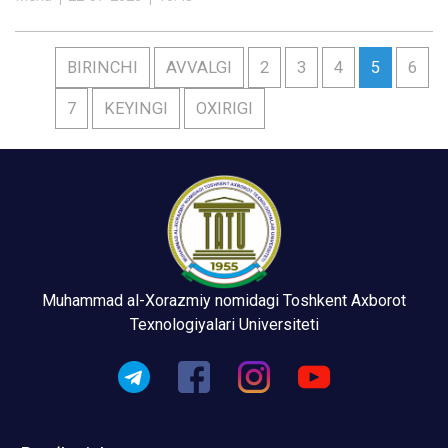
BIRINCHI
AVVALGI
2
3
4
5
6
7
KEYINGI
OXIRIGI
Muhammad al-Xorazmiy nomidagi Toshkent Axborot
Texnologiyalari Universiteti