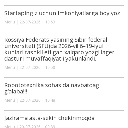
Startapingiz uchun imkoniyatlarga boy yoz
Menu | 22-07-2026 | 10:53
Rossiya Federatsiyasining Sibir federal
universiteti (SFU)da 2026-yil 6–19-iyul
kunlari tashkil etilgan xalqaro yozgi lager
dasturi muvaffaqiyatli yakunlandi.
Menu | 22-07-2026 | 10:50
Robototexnika sohasida navbatdagi
g‘alaba!!!
Menu | 22-07-2026 | 10:48
Jazirama asta-sekin chekinmoqda
Menu | 20-07-2026 | 09:39