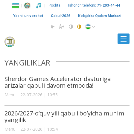
Pochta
Ishonch telefoni:
71-203-44-44
Yashil universitet
Qabul-2026
Kelajakka Qadam Markazi
YANGILIKLAR
Sherdor Games Accelerator dasturiga
arizalar qabuli davom etmoqda!
Menu | 22-07-2026 | 10:55
2026/2027-o‘quv yili qabuli bo‘yicha muhim
yangilik
Menu | 22-07-2026 | 10:54