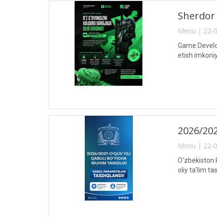
Sherdor 
Menu | 22-0
Game Develop
etish imkoni
2026/202
Menu | 22-0
O‘zbekiston R
oliy ta’lim t