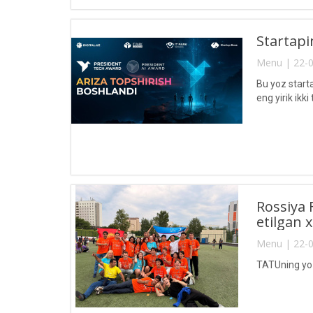
Startapi
Menu | 22-0
Bu yoz start
eng yirik ikki
Rossiya F
etilgan 
Menu | 22-0
TATUning yozg