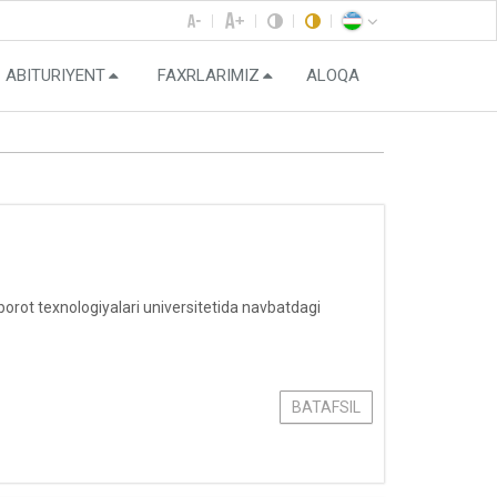
ABITURIYENT
FAXRLARIMIZ
ALOQA
ot texnologiyalari universitetida navbatdagi
BATAFSIL