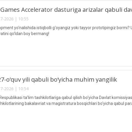
Games Accelerator dasturiga arizalar qabuli 
7-2026 | 10:55
ment yo‘nalishida istiqbolli g‘oyangiz yoki tayyor prototipingiz bormi
yatini qo‘ldan boy bermang!
7-o‘quv yili qabuli bo‘yicha muhim yangilik
7-2026 | 10:54
espublikasi ta’lim tashkilotlariga qabul qilish bo‘yicha Davlat komissiya
ashkilotlarining bakalavriat va magistratura bosqichlari bo‘yicha qabul par