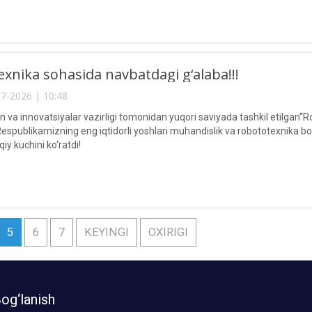
xnika sohasida navbatdagi g‘alaba!!!
7-2026 | 10:48
fan va innovatsiyalar vazirligi tomonidan yuqori saviyada tashkil etilga
Respublikamizning eng iqtidorli yoshlari muhandislik va robototexnika 
iy kuchini ko‘ratdi!
5
6
7
KEYINGI
OXIRIGI
og‘lanish