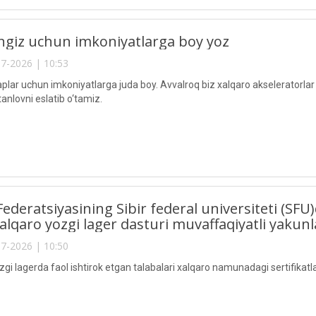
ngiz uchun imkoniyatlarga boy yoz
7-2026 | 10:53
aplar uchun imkoniyatlarga juda boy. Avvalroq biz xalqaro akseleratorl
 tanlovni eslatib o‘tamiz.
ederatsiyasining Sibir federal universiteti (SFU)
xalqaro yozgi lager dasturi muvaffaqiyatli yakunl
7-2026 | 10:50
i lagerda faol ishtirok etgan talabalari xalqaro namunadagi sertifikatlar