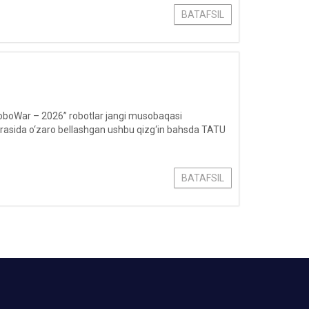
BATAFSIL
n“RoboWar – 2026” robotlar jangi musobaqasi
borasida o‘zaro bellashgan ushbu qizg‘in bahsda TATU
BATAFSIL