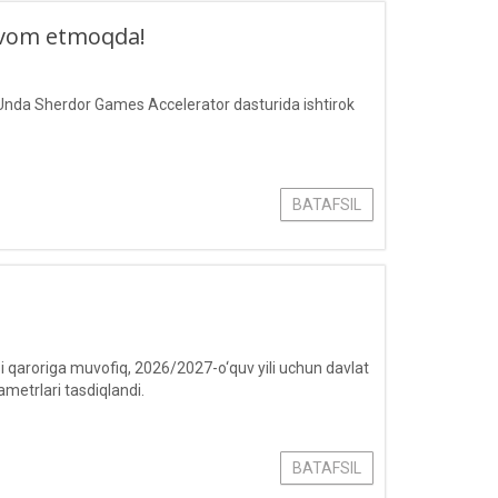
davom etmoqda!
? Unda Sherdor Games Accelerator dasturida ishtirok
BATAFSIL
si qaroriga muvofiq, 2026/2027-o‘quv yili uchun davlat
ametrlari tasdiqlandi.
BATAFSIL