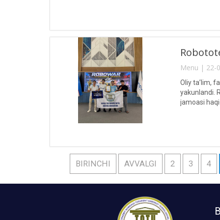
Robotote
Menu | 22-0
Oliy ta’lim, 
yakunlandi. 
jamoasi haqiq
BIRINCHI
AVVALGI
2
3
4
B