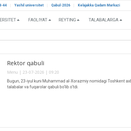
4-44
Yashil universitet
Qabul-2026
Kelajakka Qadam Markazi
ERSITET
FAOLIYAT
REYTING
TALABALARGA
Rektor qabuli
Menu | 23-07-2026 | 09:20
Bugun, 23-iyul kuni Muhammad al-Xorazmiy nomidagi Toshkent axbor
talabalar va fuqarolar qabuli bo‘lib o‘tdi.