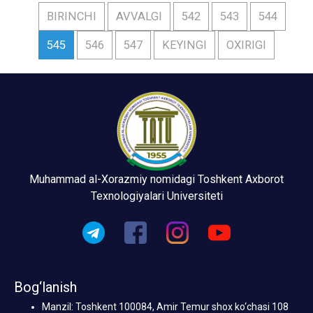
BIRINCHI
AVVALGI
542
543
544
545
546
547
KEYINGI
OXIRIGI
Muhammad al-Xorazmiy nomidagi Toshkent Axborot
Texnologiyalari Universiteti
Bog‘lanish
Manzil: Toshkent 100084, Amir Temur shox ko‘chasi 108