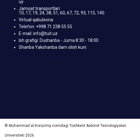
uy
Jamoat transportlari:
10, 17, 19, 24, 38, 51, 60, 67, 72, 93, 115, 140
Virtual qabulxona
Telefon: +998 71 238 55 55
E-mail: info@tuit.uz
Ish grafigi: Dushanba - Juma 8:30 - 18:00
Shanba Yakshanba dam olish kuni
© Muhammad al-Xorazmiy nomidagi Toshkent Axborot Texnologiyalari
Universiteti 2026