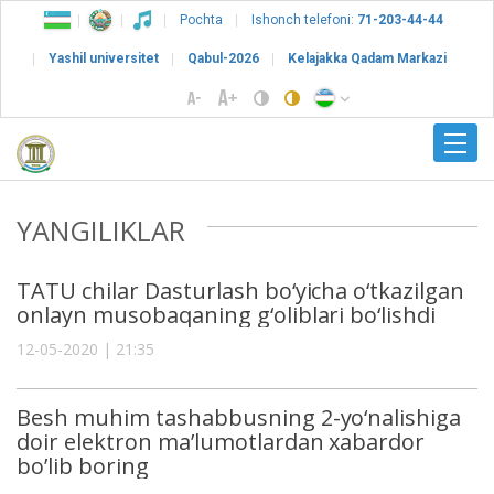
Pochta
Ishonch telefoni:
71-203-44-44
Yashil universitet
Qabul-2026
Kelajakka Qadam Markazi
YANGILIKLAR
TATU chilar Dasturlash bo‘yicha o‘tkazilgan
onlayn musobaqaning g‘oliblari bo‘lishdi
12-05-2020 | 21:35
Besh muhim tashabbusning 2-yo‘nalishiga
doir elektron ma’lumotlardan xabardor
bo’lib boring