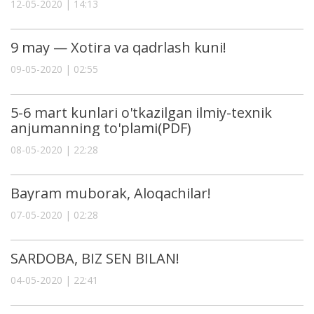
12-05-2020 | 14:13
9 may — Xotira va qadrlash kuni!
09-05-2020 | 02:55
5-6 mart kunlari o'tkazilgan ilmiy-texnik
anjumanning to'plami(PDF)
08-05-2020 | 22:28
Bayram muborak, Aloqachilar!
07-05-2020 | 02:28
SARDOBA, BIZ SEN BILAN!
04-05-2020 | 22:41