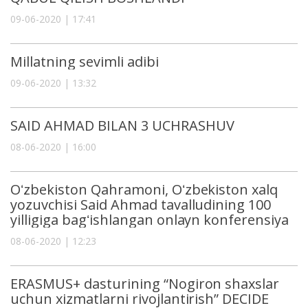
09-06-2020 | 17:41
Millatning sevimli adibi
09-06-2020 | 13:32
SAID AHMAD BILAN 3 UCHRASHUV
08-06-2020 | 16:00
Oʻzbekiston Qahramoni, Oʻzbekiston xalq
yozuvchisi Said Ahmad tavalludining 100
yilligiga bagʻishlangan onlayn konferensiya
08-06-2020 | 12:23
ERASMUS+ dasturining “Nogiron shaxslar
uchun xizmatlarni rivojlantirish” DECIDE