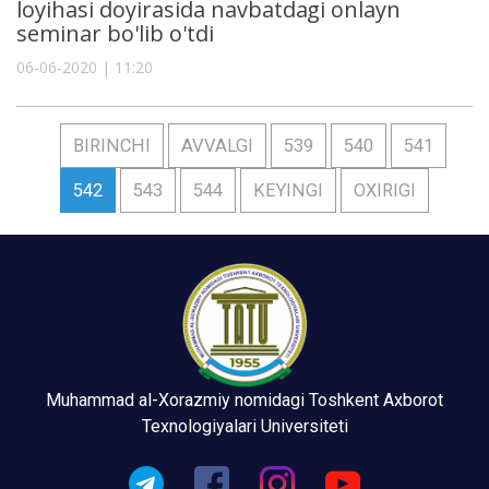
loyihasi doyirasida navbatdagi onlayn
seminar bo'lib o'tdi
06-06-2020 | 11:20
BIRINCHI
AVVALGI
539
540
541
542
543
544
KEYINGI
OXIRIGI
Muhammad al-Xorazmiy nomidagi Toshkent Axborot
Texnologiyalari Universiteti