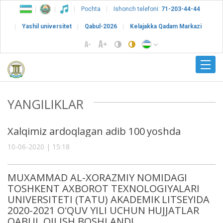
Pochta
Ishonch telefoni:
71-203-44-44
Yashil universitet
Qabul-2026
Kelajakka Qadam Markazi
YANGILIKLAR
Xalqimiz ardoqlagan adib 100 yoshda
10-06-2020 | 15:18
MUXAMMAD AL-XORAZMIY NOMIDAGI
TOSHKENT AXBOROT TEXNOLOGIYALARI
UNIVERSITETI (TATU) AKADEMIK LITSEYIDA
2020-2021 OʻQUV YILI UCHUN HUJJATLAR
QABUL QILISH BOSHLANDI