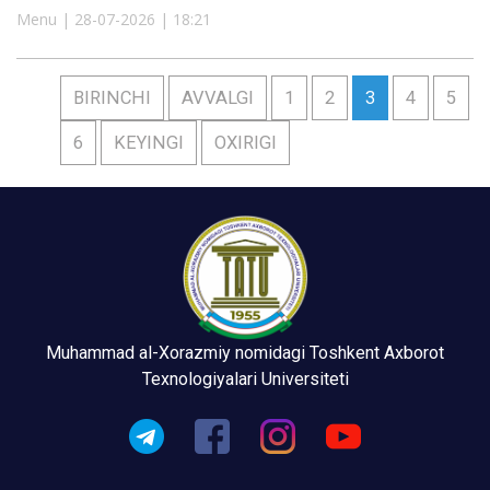
Menu | 28-07-2026 | 18:21
BIRINCHI
AVVALGI
1
2
3
4
5
6
KEYINGI
OXIRIGI
Muhammad al-Xorazmiy nomidagi Toshkent Axborot
Texnologiyalari Universiteti