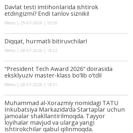
Davlat testi imtihonlarida ishtirok
etdingizmi? Endi tanlov sizniki!
Menu | 29-07-2026 | 10:50
Diqqat, hurmatli bitiruvchilar!
Menu | 28-07-2026 | 18:22
"President Tech Award 2026" doirasida
eksklyuziv master-klass bo‘lib o‘tdi!
Menu | 28-07-2026 | 18:21
Muhammad al-Xorazmiy nomidagi TATU
Inkubatsiya Markazida’da Startaplar uchun
jamoalar shakllantirilmoqda. Tayyor
loyihalar mavjud va ularga yangi
ishtirokchilar qabul qilinmoqda.