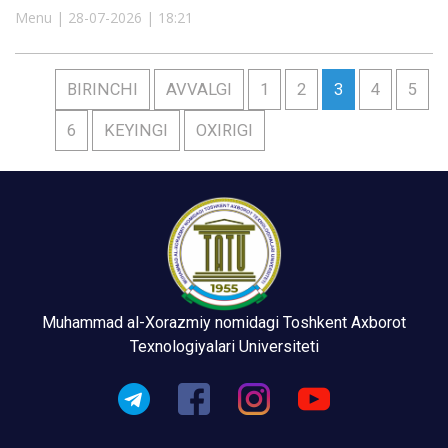
Menu | 28-07-2026 | 18:21
BIRINCHI
AVVALGI
1
2
3
4
5
6
KEYINGI
OXIRIGI
Muhammad al-Xorazmiy nomidagi Toshkent Axborot
Texnologiyalari Universiteti