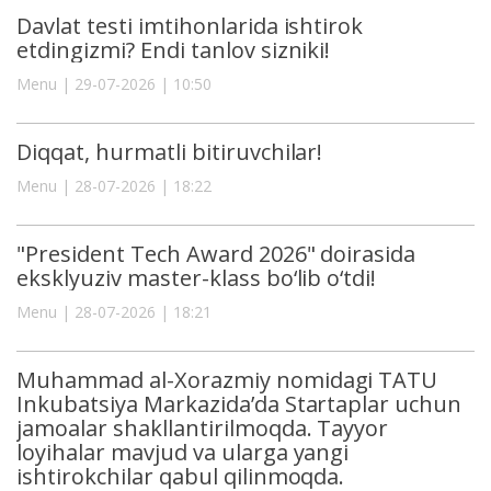
Davlat testi imtihonlarida ishtirok
etdingizmi? Endi tanlov sizniki!
Menu | 29-07-2026 | 10:50
Diqqat, hurmatli bitiruvchilar!
Menu | 28-07-2026 | 18:22
"President Tech Award 2026" doirasida
eksklyuziv master-klass bo‘lib o‘tdi!
Menu | 28-07-2026 | 18:21
Muhammad al-Xorazmiy nomidagi TATU
Inkubatsiya Markazida’da Startaplar uchun
jamoalar shakllantirilmoqda. Tayyor
loyihalar mavjud va ularga yangi
ishtirokchilar qabul qilinmoqda.