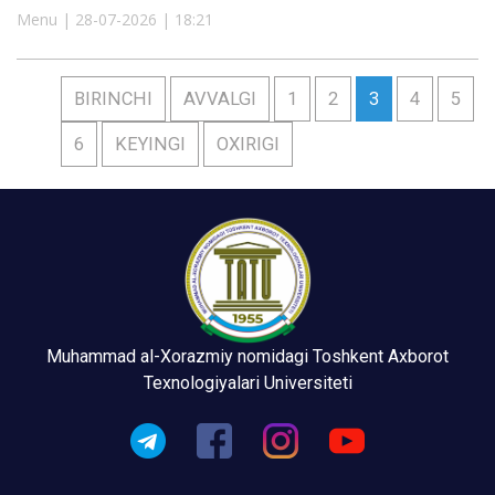
Menu | 28-07-2026 | 18:21
BIRINCHI
AVVALGI
1
2
3
4
5
6
KEYINGI
OXIRIGI
Muhammad al-Xorazmiy nomidagi Toshkent Axborot
Texnologiyalari Universiteti