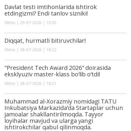
Davlat testi imtihonlarida ishtirok
etdingizmi? Endi tanlov sizniki!
Menu | 29-07-2026 | 10:50
Diqqat, hurmatli bitiruvchilar!
Menu | 28-07-2026 | 18:22
"President Tech Award 2026" doirasida
eksklyuziv master-klass bo‘lib o‘tdi!
Menu | 28-07-2026 | 18:21
Muhammad al-Xorazmiy nomidagi TATU
Inkubatsiya Markazida’da Startaplar uchun
jamoalar shakllantirilmoqda. Tayyor
loyihalar mavjud va ularga yangi
ishtirokchilar qabul qilinmoqda.