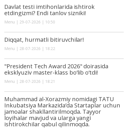
Davlat testi imtihonlarida ishtirok
etdingizmi? Endi tanlov sizniki!
Menu | 29-07-2026 | 10:50
Diqqat, hurmatli bitiruvchilar!
Menu | 28-07-2026 | 18:22
"President Tech Award 2026" doirasida
eksklyuziv master-klass bo‘lib o‘tdi!
Menu | 28-07-2026 | 18:21
Muhammad al-Xorazmiy nomidagi TATU
Inkubatsiya Markazida’da Startaplar uchun
jamoalar shakllantirilmoqda. Tayyor
loyihalar mavjud va ularga yangi
ishtirokchilar qabul qilinmoqda.