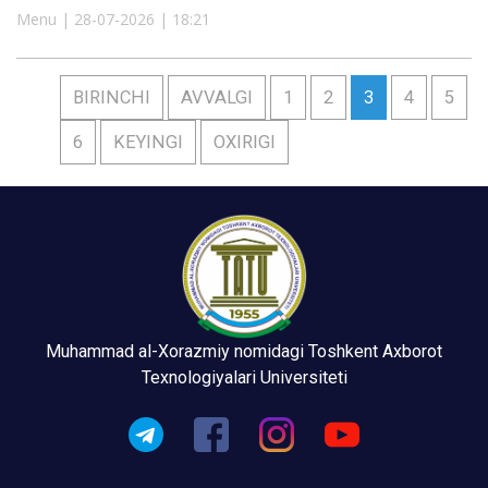
Menu | 28-07-2026 | 18:21
BIRINCHI
AVVALGI
1
2
3
4
5
6
KEYINGI
OXIRIGI
Muhammad al-Xorazmiy nomidagi Toshkent Axborot
Texnologiyalari Universiteti