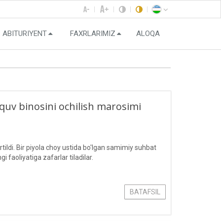
ABITURIYENT
FAXRLARIMIZ
ALOQA
‘quv binosini ochilish marosimi
ildi. Bir piyola choy ustida bo'lgan samimiy suhbat
 faoliyatiga zafarlar tiladilar.
BATAFSIL