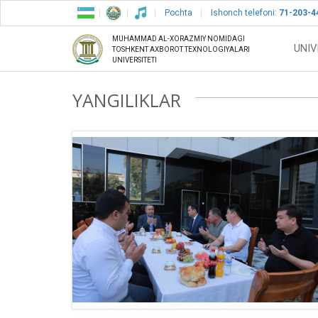
Pochta
Ishonch telefoni:
71-203-4
MUHAMMAD AL-XORAZMIY NOMIDAGI
UNIV
TOSHKENT AXBOROT TEXNOLOGIYALARI
UNIVERSITETI
YANGILIKLAR