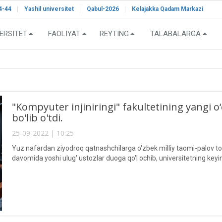
4-44
Yashil universitet
Qabul-2026
Kelajakka Qadam Markazi
ERSITET
FAOLIYAT
REYTING
TALABALARGA
"Kompyuter injiniringi" fakultetining yangi o
bo'lib o'tdi.
25-09-2022 | 10:25
Yuz nafardan ziyodroq qatnashchilarga o'zbek milliy taomi-palov tort
davomida yoshi ulug' ustozlar duoga qo'l ochib, universitetning keyingi