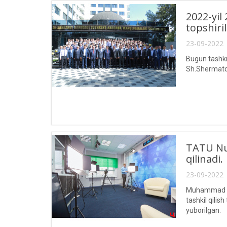
2022-yil
topshiril
23-09-2022 
Bugun tashkil
Sh.Shermatov 
TATU Nuk
qilinadi.
23-09-2022 
Muhammad al-
tashkil qilis
yuborilgan.