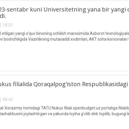
 23-sentabr kuni Universitetning yana bir yangi 
di.
| 18:25
 etilgan yangi o‘quv binoning ochilish marosimida Axborot texnologiyalari
boshchiligida Vazirlikning mutasaddi xodimlari, AKT soha korxonalari va t
us filialida Qoraqalpog'iston Respublikasidagi
| 08:43
Xorazmiy nomidagi TATU Nukus filiali openbudget.uz portaliga filial
h tashabbusini joylashtirgan va yakunda loyiha g'olib deb topilib, bugungi