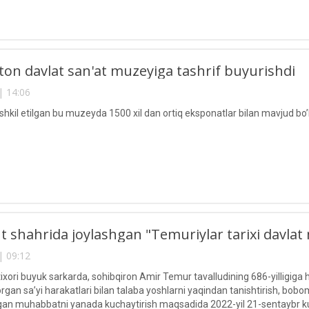
ton davlat san'at muzeyiga tashrif buyurishdi
| 14:06
shkil etilgan bu muzeyda 1500 xil dan ortiq eksponatlar bilan mavjud bo’li
 shahrida joylashgan "Temuriylar tarixi davlat m
| 09:12
tixori buyuk sarkarda, sohibqiron Amir Temur tavalludining 686-yilligiga
organ sa’yi harakatlari bilan talaba yoshlarni yaqindan tanishtirish, bo
lgan muhabbatni yanada kuchaytirish maqsadida 2022-yil 21-sentaybr