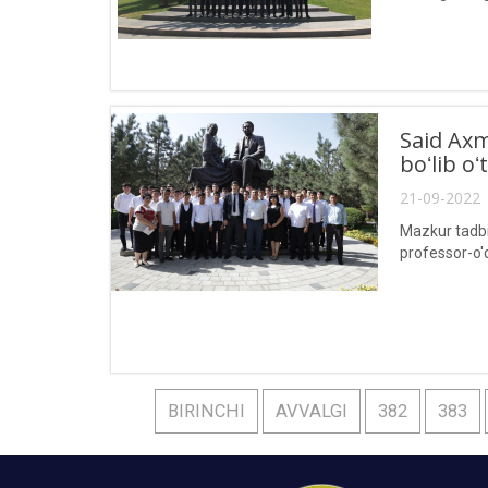
axborot texno
Said Axm
boʻlib oʻ
21-09-2022 
Mazkur tadbi
professor-o'q
BIRINCHI
AVVALGI
382
383