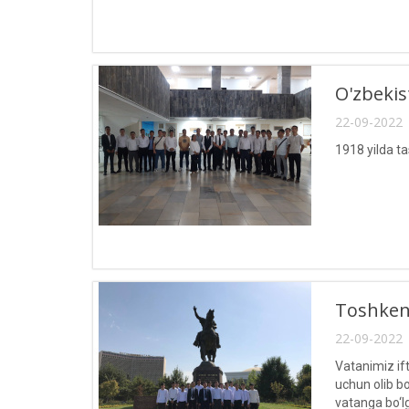
O'zbekis
22-09-2022 
1918 yilda ta
Toshkent
22-09-2022 
Vatanimiz if
uchun olib b
vatanga bo‘