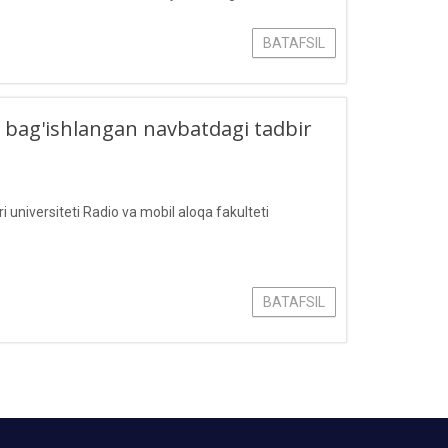
 bo‘yicha dekan muovini D
BATAFSIL
 bag'ishlangan navbatdagi tadbir
niversiteti Radio va mobil aloqa fakulteti
BATAFSIL