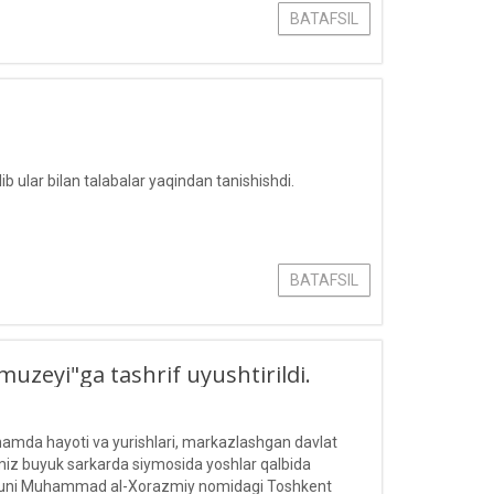
BATAFSIL
b ular bilan talabalar yaqindan tanishishdi.
BATAFSIL
uzeyi"ga tashrif uyushtirildi.
 hamda hayoti va yurishlari, markazlashgan davlat
bomiz buyuk sarkarda siymosida yoshlar qalbida
 kuni Muhammad al-Xorazmiy nomidagi Toshkent