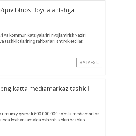
o‘quv binosi foydalanishga
 va kommunikatsiyalarini rivojlantirish vaziri
ashkilotlarining rahbarlari ishtirok etdilar.
BATAFSIL
 eng katta mediamarkaz tashkil
da umumiy qiymati 500 000 000 so'mlik mediamarkaz
 kunda loyihani amalga oshirish ishlari boshlab