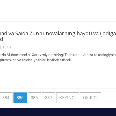
logiyalari universiteti Dasturiy injiniring fakulteti Yoshlar bilan ishlash
ad va Saida Zunnunovalarning hayoti va ijodiga
tdi
| 18:04
rda Muhammad al-Xorazmiy nomidagi Toshkent axborot texnologiyalari u
ituvchilari va talaba-yoshlari ishtirok etishdi.
384
385
386
387
KEYINGI
OXIRIGI