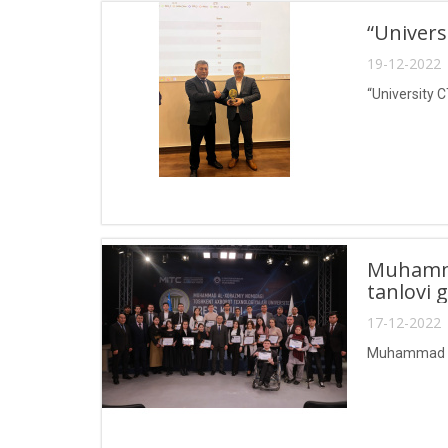
“Univers
19-12-2022 
“University C
Muhammad
tanlovi 
17-12-2022 
Muhammad al-