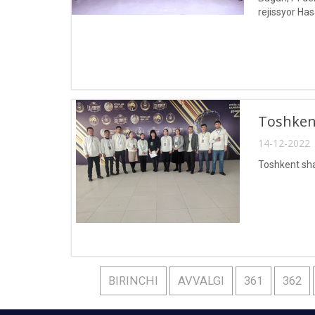
rejissyor Has
Toshkent
14-12-2022 
Toshkent shah
BIRINCHI
AVVALGI
361
362