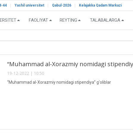
4-44
Yashil universitet
Qabul-2026
Kelajakka Qadam Markazi
ERSITET
FAOLIYAT
REYTING
TALABALARGA
“Muhammad al-Xorazmiy nomidagi stipendiya”
19-12-2022 | 10:50
“Muhammad al-Xorazmiy nomidagi stipendiya” g'oliblar