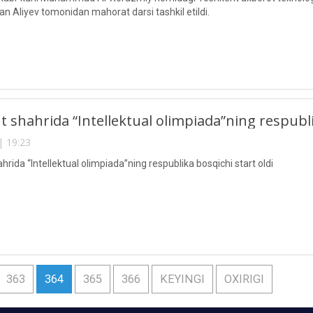
an Aliyev tomonidan mahorat darsi tashkil etildi.
 shahrida “Intellektual olimpiada”ning respublik
| 19:23
rida “Intellektual olimpiada”ning respublika bosqichi start oldi
363
364
365
366
KEYINGI
OXIRIGI