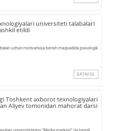
ogiyalari universiteti talabalari
hkil etildi
balari uchun motivatsiya berish maqsadida psixologik
BATAFSIL
 Toshkent axborot texnologiyalari
asan Aliyev tomonidan mahorat darsi
ari universitetining "Media markazi" da taniqli