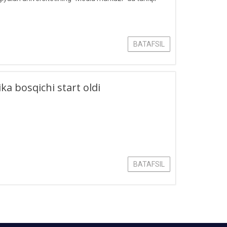
BATAFSIL
a bosqichi start oldi
BATAFSIL