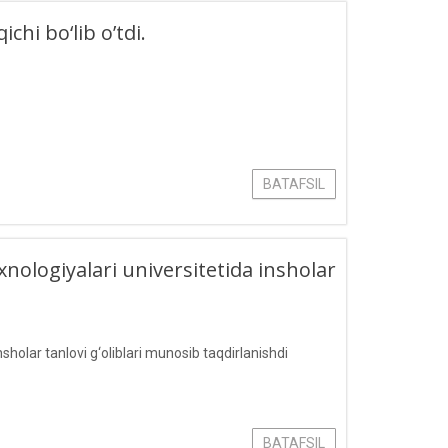
chi bo‘lib o’tdi.
BATAFSIL
logiyalari universitetida insholar
olar tanlovi g‘oliblari munosib taqdirlanishdi
BATAFSIL