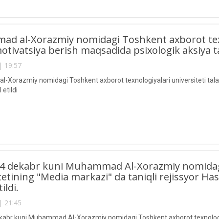
 al-Xorazmiy nomidagi Toshkent axborot texnol
tivatsiya berish maqsadida psixologik aksiya tas
| 19:57
Xorazmiy nomidagi Toshkent axborot texnologiyalari universiteti tala
 etildi
4 dekabr kuni Muhammad Al-Xorazmiy nomidagi
tetining "Media markazi" da taniqli rejissyor H
ildi.
| 21:45
abr kuni Muhammad Al-Xorazmiy nomidagi Toshkent axborot texnologiyal