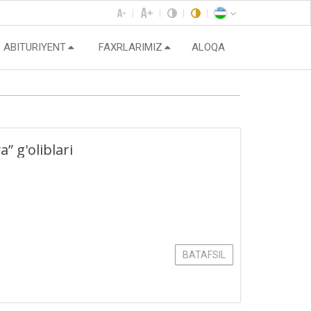
ABITURIYENT
FAXRLARIMIZ
ALOQA
 g'oliblari
BATAFSIL