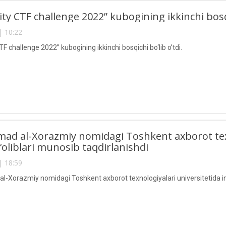
ity CTF challenge 2022” kubogining ikkinchi bosqi
| 10:22
TF challenge 2022” kubogining ikkinchi bosqichi bo‘lib o’tdi.
 al-Xorazmiy nomidagi Toshkent axborot texno
g‘oliblari munosib taqdirlanishdi
| 18:59
Xorazmiy nomidagi Toshkent axborot texnologiyalari universitetida insh