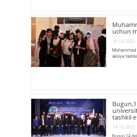
Muhammad
uchun mo
16-12-2022 
Muhammad al-
aksiya tashkil
Bugun,1
universi
tashkil et
14-12-2022 
Bugun,14 dek