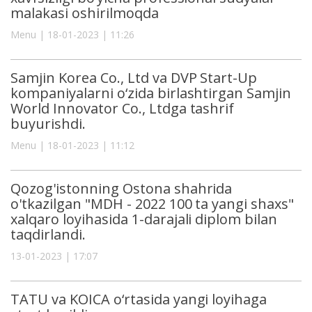
malakasi oshirilmoqda
Menu | 18-01-2023 | 11:26
Samjin Korea Co., Ltd va DVP Start-Up
kompaniyalarni o‘zida birlashtirgan Samjin
World Innovator Co., Ltdga tashrif
buyurishdi.
Menu | 18-01-2023 | 11:12
Qozog'istonning Ostona shahrida
o'tkazilgan "MDH - 2022 100 ta yangi shaxs"
xalqaro loyihasida 1-darajali diplom bilan
taqdirlandi.
13-01-2023 | 17:07
TATU va KOICA o‘rtasida yangi loyihaga