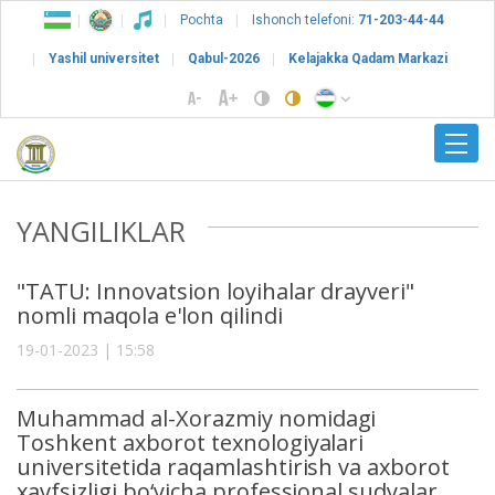
Pochta
Ishonch telefoni:
71-203-44-44
Yashil universitet
Qabul-2026
Kelajakka Qadam Markazi
YANGILIKLAR
"TATU: Innovatsion loyihalar drayveri"
nomli maqola e'lon qilindi
19-01-2023 | 15:58
Muhammad al-Xorazmiy nomidagi
Toshkent axborot texnologiyalari
universitetida raqamlashtirish va axborot
xavfsizligi bo‘yicha professional sudyalar