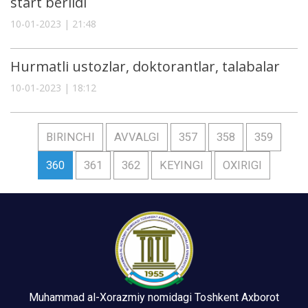
start berildi
10-01-2023 | 21:48
Hurmatli ustozlar, doktorantlar, talabalar
10-01-2023 | 18:12
BIRINCHI
AVVALGI
357
358
359
360
361
362
KEYINGI
OXIRIGI
Muhammad al-Xorazmiy nomidagi Toshkent Axborot