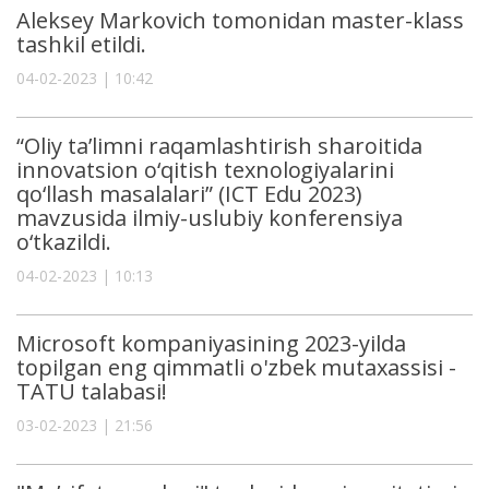
Aleksey Markovich tomonidan master-klass
tashkil etildi.
04-02-2023 | 10:42
“Oliy ta’limni raqamlashtirish sharoitida
innovatsion o‘qitish tеxnologiyalarini
qo‘llash masalalari” (ICT Edu 2023)
mavzusida ilmiy-uslubiy konfеrеnsiya
o‘tkazildi.
04-02-2023 | 10:13
Microsoft kompaniyasining 2023-yilda
topilgan eng qimmatli o'zbek mutaxassisi -
TATU talabasi!
03-02-2023 | 21:56