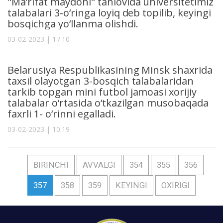
"Ma’rifat maydoni" tanlovida universitetimiz
talabalari 3-o‘ringa loyiq deb topilib, keyingi
bosqichga yo‘llanma olishdi.
03-02-2023 | 17:10
Belarusiya Respublikasining Minsk shaxrida
taxsil olayotgan 3-bosqich talabalaridan
tarkib topgan mini futbol jamoasi xorijiy
talabalar o‘rtasida o‘tkazilgan musobaqada
faxrli 1- o‘rinni egalladi.
03-02-2023 | 10:19
BIRINCHI
AVVALGI
354
355
356
357
358
359
KEYINGI
OXIRIGI