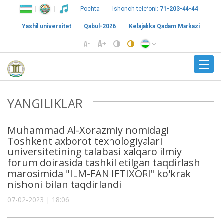
Pochta
Ishonch telefoni:
71-203-44-44
Yashil universitet
Qabul-2026
Kelajakka Qadam Markazi
YANGILIKLAR
Muhammad Al-Xorazmiy nomidagi
Toshkent axborot texnologiyalari
universitetining talabasi xalqaro ilmiy
forum doirasida tashkil etilgan taqdirlash
marosimida "ILM-FAN IFTIXORI" ko'krak
nishoni bilan taqdirlandi
07-02-2023 | 18:06