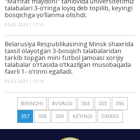
"Ma’rifat maydoni" tanlovida universitetimiz
talabalari 3-o‘ringa loyiq deb topilib, keyingi
bosqichga yo‘llanma olishdi.
03-02-2023 | 17:10
Belarusiya Respublikasining Minsk shaxrida
taxsil olayotgan 3-bosqich talabalaridan
tarkib topgan mini futbol jamoasi xorijiy
talabalar o‘rtasida o‘tkazilgan musobaqada
faxrli 1- o‘rinni egalladi.
03-02-2023 | 10:19
BIRINCHI
AVVALGI
354
355
356
357
358
359
KEYINGI
OXIRIGI