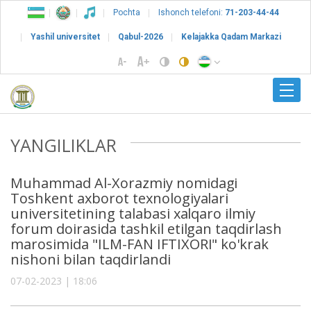
Pochta
Ishonch telefoni:
71-203-44-44
Yashil universitet
Qabul-2026
Kelajakka Qadam Markazi
YANGILIKLAR
Muhammad Al-Xorazmiy nomidagi
Toshkent axborot texnologiyalari
universitetining talabasi xalqaro ilmiy
forum doirasida tashkil etilgan taqdirlash
marosimida "ILM-FAN IFTIXORI" ko'krak
nishoni bilan taqdirlandi
07-02-2023 | 18:06