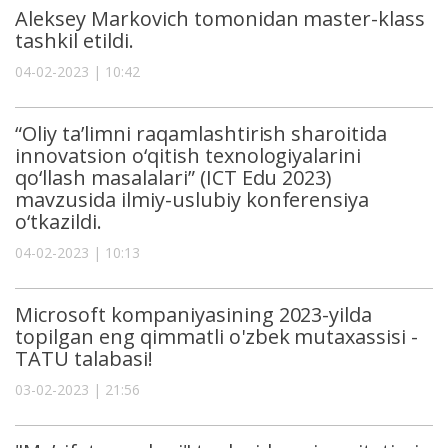
Aleksey Markovich tomonidan master-klass
tashkil etildi.
04-02-2023 | 10:42
“Oliy ta’limni raqamlashtirish sharoitida
innovatsion o‘qitish tеxnologiyalarini
qo‘llash masalalari” (ICT Edu 2023)
mavzusida ilmiy-uslubiy konfеrеnsiya
o‘tkazildi.
04-02-2023 | 10:13
Microsoft kompaniyasining 2023-yilda
topilgan eng qimmatli o'zbek mutaxassisi -
TATU talabasi!
03-02-2023 | 21:56