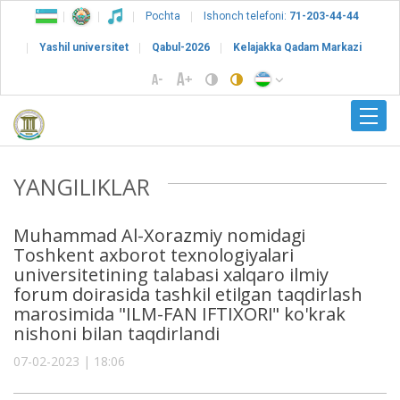
Pochta
Ishonch telefoni:
71-203-44-44
Yashil universitet
Qabul-2026
Kelajakka Qadam Markazi
YANGILIKLAR
Muhammad Al-Xorazmiy nomidagi
Toshkent axborot texnologiyalari
universitetining talabasi xalqaro ilmiy
forum doirasida tashkil etilgan taqdirlash
marosimida "ILM-FAN IFTIXORI" ko'krak
nishoni bilan taqdirlandi
07-02-2023 | 18:06