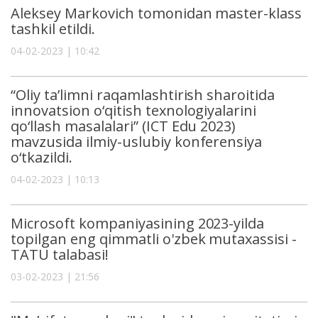
Aleksey Markovich tomonidan master-klass
tashkil etildi.
04-02-2023 | 10:42
“Oliy ta’limni raqamlashtirish sharoitida
innovatsion o‘qitish tеxnologiyalarini
qo‘llash masalalari” (ICT Edu 2023)
mavzusida ilmiy-uslubiy konfеrеnsiya
o‘tkazildi.
04-02-2023 | 10:13
Microsoft kompaniyasining 2023-yilda
topilgan eng qimmatli o'zbek mutaxassisi -
TATU talabasi!
03-02-2023 | 21:56