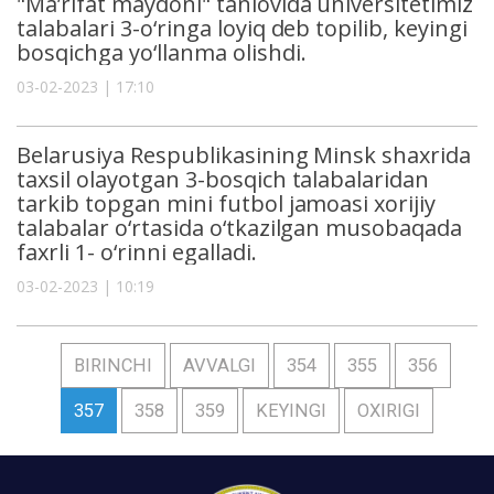
"Ma’rifat maydoni" tanlovida universitetimiz
talabalari 3-o‘ringa loyiq deb topilib, keyingi
bosqichga yo‘llanma olishdi.
03-02-2023 | 17:10
Belarusiya Respublikasining Minsk shaxrida
taxsil olayotgan 3-bosqich talabalaridan
tarkib topgan mini futbol jamoasi xorijiy
talabalar o‘rtasida o‘tkazilgan musobaqada
faxrli 1- o‘rinni egalladi.
03-02-2023 | 10:19
BIRINCHI
AVVALGI
354
355
356
357
358
359
KEYINGI
OXIRIGI