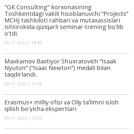
"GK Consulting" korxonasining
Toshkentdagi vakili hisoblanuvchi “Projects”
MCHJ tashkiloti rahbari va mutaxassislari
ishtirokida qiziqarli seminar-trening bo'lib
o'tdi.
09-11-2023 | 18:40
Maxkamov Baxtiyor Shuxratovich “Isaak
Nyuton” (“Isaac Newton”) medali bilan
taqdirlandi.
09-11-2023 | 16:38
Erasmus+ milliy ofisi va Oliy taʼlimni isloh
qilish boʻyicha ekspertlari
09-11-2023 | 15:29