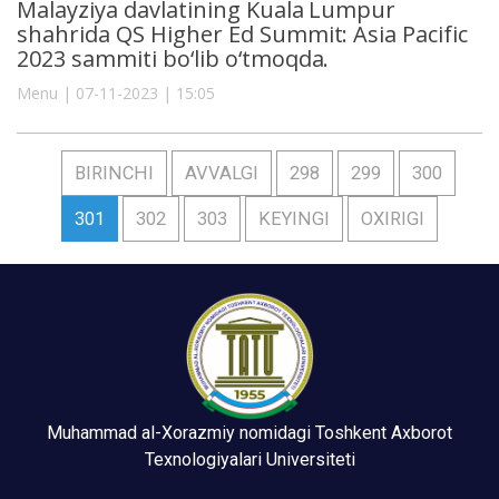
Malayziya davlatining Kuala Lumpur
shahrida QS Higher Ed Summit: Asia Pacific
2023 sammiti bo‘lib o‘tmoqda.
Menu | 07-11-2023 | 15:05
BIRINCHI
AVVALGI
298
299
300
301
302
303
KEYINGI
OXIRIGI
Muhammad al-Xorazmiy nomidagi Toshkent Axborot
Texnologiyalari Universiteti