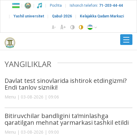
Pochta
Ishonch telefoni:
71-203-44-44
Yashil universitet
Qabul-2026
Kelajakka Qadam Markazi
YANGILIKLAR
Davlat test sinovlarida ishtirok etdingizmi?
Endi tanlov sizniki!
Menu | 03-08-2026 | 09:06
Bitiruvchilar bandligini ta’minlashga
qaratilgan mehnat yarmarkasi tashkil etildi
Menu | 03-08-2026 | 09:00