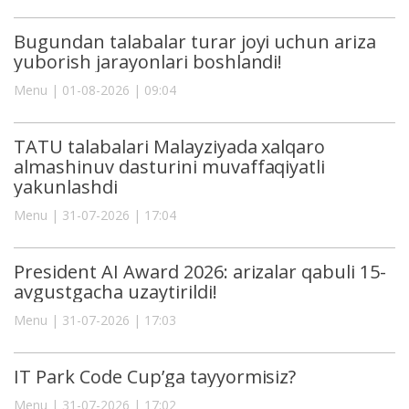
Bugundan talabalar turar joyi uchun ariza
yuborish jarayonlari boshlandi!
Menu | 01-08-2026 | 09:04
TATU talabalari Malayziyada xalqaro
almashinuv dasturini muvaffaqiyatli
yakunlashdi
Menu | 31-07-2026 | 17:04
President AI Award 2026: arizalar qabuli 15-
avgustgacha uzaytirildi!
Menu | 31-07-2026 | 17:03
IT Park Code Cup’ga tayyormisiz?
Menu | 31-07-2026 | 17:02