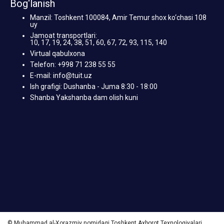
Bog‘lanish
Manzil: Toshkent 100084, Amir Temur shox ko‘chasi 108
uy
Jamoat transportlari:
10, 17, 19, 24, 38, 51, 60, 67, 72, 93, 115, 140
Virtual qabulxona
Telefon: +998 71 238 55 55
E-mail: info@tuit.uz
Ish grafigi: Dushanba - Juma 8:30 - 18:00
Shanba Yakshanba dam olish kuni
© Muhammad al-Xorazmiy nomidagi Toshkent Axborot Texnologiyalari