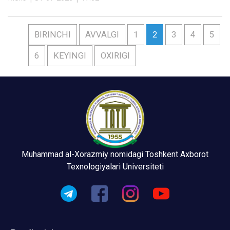
BIRINCHI
AVVALGI
1
2
3
4
5
6
KEYINGI
OXIRIGI
Muhammad al-Xorazmiy nomidagi Toshkent Axborot
Texnologiyalari Universiteti