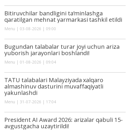
Bitiruvchilar bandligini ta’minlashga
qaratilgan mehnat yarmarkasi tashkil etildi
Menu | 03-08-2026 | 09:00
Bugundan talabalar turar joyi uchun ariza
yuborish jarayonlari boshlandi!
Menu | 01-08-2026 | 09:04
TATU talabalari Malayziyada xalqaro
almashinuv dasturini muvaffaqiyatli
yakunlashdi
Menu | 31-07-2026 | 17:04
President AI Award 2026: arizalar qabuli 15-
avgustgacha uzaytirildi!