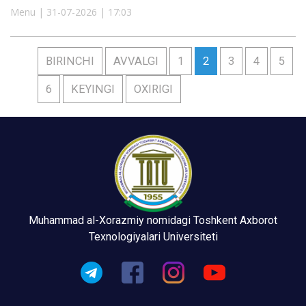
Menu | 31-07-2026 | 17:03
BIRINCHI
AVVALGI
1
2
3
4
5
6
KEYINGI
OXIRIGI
Muhammad al-Xorazmiy nomidagi Toshkent Axborot
Texnologiyalari Universiteti