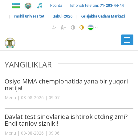
Pochta
Ishonch telefoni:
71-203-44-44
Yashil universitet
Qabul-2026
Kelajakka Qadam Markazi
YANGILIKLAR
Osiyo MMA chempionatida yana bir yuqori
natija!
Menu | 03-08-2026 | 09:07
Davlat test sinovlarida ishtirok etdingizmi?
Endi tanlov sizniki!
Menu | 03-08-2026 | 09:06