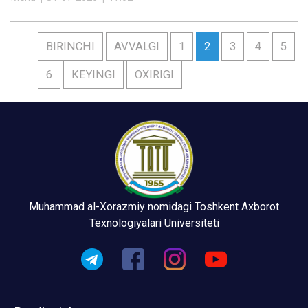
BIRINCHI
AVVALGI
1
2
3
4
5
6
KEYINGI
OXIRIGI
Muhammad al-Xorazmiy nomidagi Toshkent Axborot
Texnologiyalari Universiteti