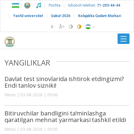
Pochta
Ishonch telefoni:
71-203-44-44
Yashil universitet
Qabul-2026
Kelajakka Qadam Markazi
YANGILIKLAR
Davlat test sinovlarida ishtirok etdingizmi?
Endi tanlov sizniki!
Menu | 03-08-2026 | 09:06
Bitiruvchilar bandligini ta’minlashga
qaratilgan mehnat yarmarkasi tashkil etildi
Menu | 03-08-2026 | 09:00