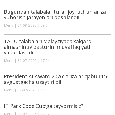
Bugundan talabalar turar joyi uchun ariza
yuborish jarayonlari boshlandi!
Menu | 01-08-2026 | 09:04
TATU talabalari Malayziyada xalqaro
almashinuv dasturini muvaffaqiyatli
yakunlashdi
Menu | 31-07-2026 | 17:04
President AI Award 2026: arizalar qabuli 15-
avgustgacha uzaytirildi!
Menu | 31-07-2026 | 17:03
IT Park Code Cup’ga tayyormisiz?
Menu | 31-07-2026 | 17:02