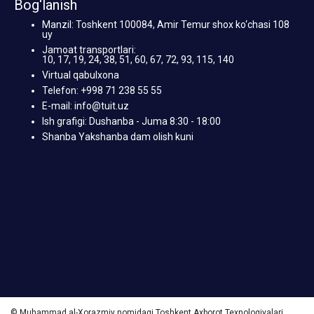
Bog‘lanish
Manzil: Toshkent 100084, Amir Temur shox ko‘chasi 108
uy
Jamoat transportlari:
10, 17, 19, 24, 38, 51, 60, 67, 72, 93, 115, 140
Virtual qabulxona
Telefon: +998 71 238 55 55
E-mail: info@tuit.uz
Ish grafigi: Dushanba - Juma 8:30 - 18:00
Shanba Yakshanba dam olish kuni
© Muhammad al-Xorazmiy nomidagi Toshkent Axborot Texnologiyalari