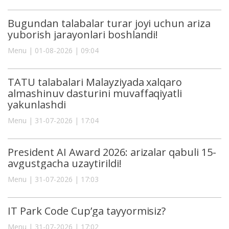
Bugundan talabalar turar joyi uchun ariza
yuborish jarayonlari boshlandi!
Menu | 01-08-2026 | 09:04
TATU talabalari Malayziyada xalqaro
almashinuv dasturini muvaffaqiyatli
yakunlashdi
Menu | 31-07-2026 | 17:04
President AI Award 2026: arizalar qabuli 15-
avgustgacha uzaytirildi!
Menu | 31-07-2026 | 17:03
IT Park Code Cup’ga tayyormisiz?
Menu | 31-07-2026 | 17:02