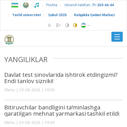
Pochta
Ishonch telefoni:
71-203-44-44
Yashil universitet
Qabul-2026
Kelajakka Qadam Markazi
YANGILIKLAR
Davlat test sinovlarida ishtirok etdingizmi?
Endi tanlov sizniki!
Menu | 03-08-2026 | 09:06
Bitiruvchilar bandligini ta’minlashga
qaratilgan mehnat yarmarkasi tashkil etildi
Menu | 03-08-2026 | 09:00