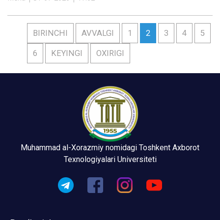
BIRINCHI
AVVALGI
1
2
3
4
5
6
KEYINGI
OXIRIGI
Muhammad al-Xorazmiy nomidagi Toshkent Axborot
Texnologiyalari Universiteti