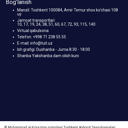
Bog‘lanish
Manzil: Toshkent 100084, Amir Temur shox ko‘chasi 108
uy
Jamoat transportlari:
10, 17, 19, 24, 38, 51, 60, 67, 72, 93, 115, 140
Virtual qabulxona
Telefon: +998 71 238 55 55
E-mail: info@tuit.uz
Ish grafigi: Dushanba - Juma 8:30 - 18:00
Shanba Yakshanba dam olish kuni
© Muhammad al-Xorazmiy nomidagi Toshkent Axborot Texnologiyalari