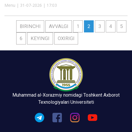
Menu | 31-07-2026 | 17:03
BIRINCHI
AVVALGI
1
2
3
4
5
6
KEYINGI
OXIRIGI
Muhammad al-Xorazmiy nomidagi Toshkent Axborot
Texnologiyalari Universiteti