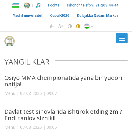
Pochta
Ishonch telefoni:
71-203-44-44
Yashil universitet
Qabul-2026
Kelajakka Qadam Markazi
YANGILIKLAR
Osiyo MMA chempionatida yana bir yuqori
natija!
Menu | 03-08-2026 | 09:07
Davlat test sinovlarida ishtirok etdingizmi?
Endi tanlov sizniki!
Menu | 03-08-2026 | 09:06