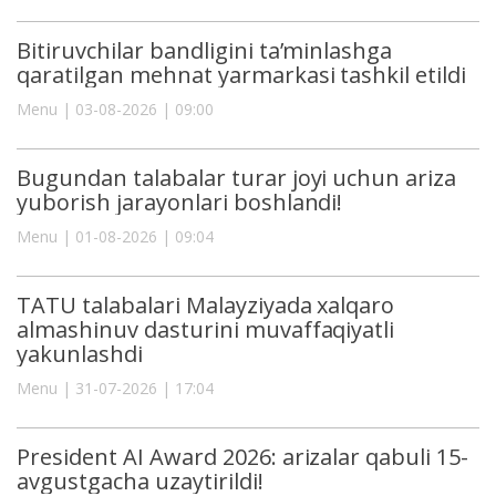
Bitiruvchilar bandligini ta’minlashga
qaratilgan mehnat yarmarkasi tashkil etildi
Menu | 03-08-2026 | 09:00
Bugundan talabalar turar joyi uchun ariza
yuborish jarayonlari boshlandi!
Menu | 01-08-2026 | 09:04
TATU talabalari Malayziyada xalqaro
almashinuv dasturini muvaffaqiyatli
yakunlashdi
Menu | 31-07-2026 | 17:04
President AI Award 2026: arizalar qabuli 15-
avgustgacha uzaytirildi!