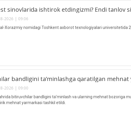
st sinovlarida ishtirok etdingizmi? Endi tanlov si
8-2026 | 09:06
Xorazmiy nomidagi Toshkent axborot texnologiyalari universitetida 
hilar bandligini ta’minlashga qaratilgan mehnat 
8-2026 | 09:00
hrida bitiruvchilar bandligini ta’minlash va ularning mehnat bozoriga mu
rik mehnat yarmarkasi tashkil etildi.