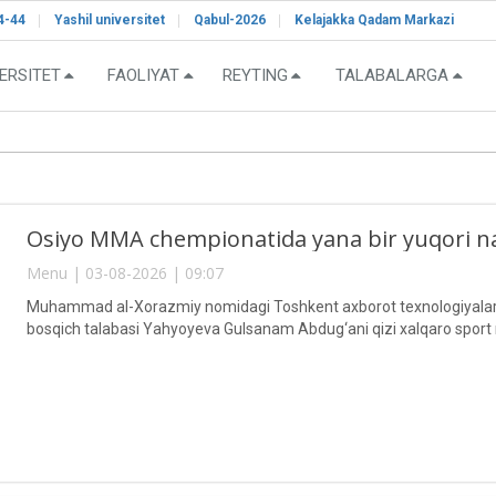
4-44
Yashil universitet
Qabul-2026
Kelajakka Qadam Markazi
ERSITET
FAOLIYAT
REYTING
TALABALARGA
Osiyo MMA chempionatida yana bir yuqori na
Menu | 03-08-2026 | 09:07
Muhammad al-Xorazmiy nomidagi Toshkent axborot texnologiyalari unive
bosqich talabasi Yahyoyeva Gulsanam Abdug‘ani qizi xalqaro sport