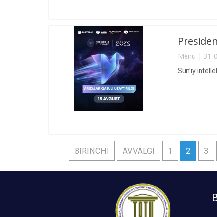
Presiden
Menu | 31-0
Sun’iy intel
BIRINCHI
AVVALGI
1
2
3
B