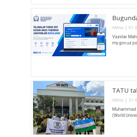
Bugundan
Menu | 01-0
Vazirlar Mah
my.gov.uz por
TATU tal
Menu | 31-0
Muhammad al-
(World Univer