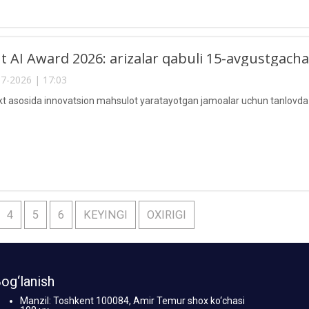
t AI Award 2026: arizalar qabuli 15-avgustgacha 
7-2026 | 17:03
lekt asosida innovatsion mahsulot yaratayotgan jamoalar uchun tanlovda i
4
5
6
KEYINGI
OXIRIGI
og‘lanish
Manzil: Toshkent 100084, Amir Temur shox ko‘chasi