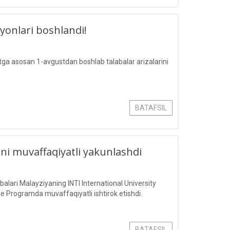
yonlari boshlandi!
ga asosan 1-avgustdan boshlab talabalar arizalarini
BATAFSIL
ni muvaffaqiyatli yakunlashdi
lari Malayziyaning INTI International University
ge Programda muvaffaqiyatli ishtirok etishdi.
BATAFSIL