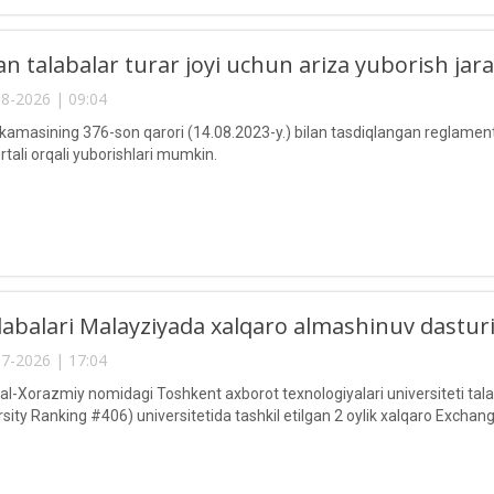
 talabalar turar joyi uchun ariza yuborish jara
8-2026 | 09:04
kamasining 376-son qarori (14.08.2023-y.) bilan tasdiqlangan reglament
tali orqali yuborishlari mumkin.
abalari Malayziyada xalqaro almashinuv dasturi
7-2026 | 17:04
Xorazmiy nomidagi Toshkent axborot texnologiyalari universiteti talaba
sity Ranking #406) universitetida tashkil etilgan 2 oylik xalqaro Exchan