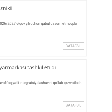
zniki!
2026/2027-o‘quv yili uchun qabul davom etmoqda.
BATAFSIL
yarmarkasi tashkil etildi
vaffaqiyatli integratsiyalashuvini qo‘llab-quvvatlash
BATAFSIL