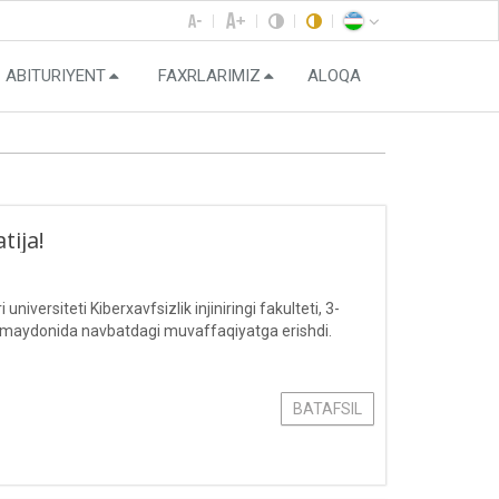
ABITURIYENT
FAXRLARIMIZ
ALOQA
tija!
rsiteti Kiberxavfsizlik injiniringi fakulteti, 3-
 maydonida navbatdagi muvaffaqiyatga erishdi.
BATAFSIL