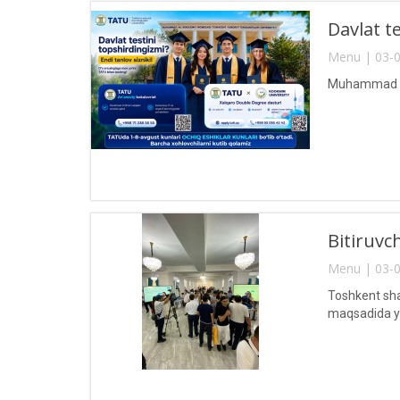
Davlat te
Menu | 03-0
Muhammad al-
Bitiruvc
Menu | 03-0
Toshkent sha
maqsadida yi