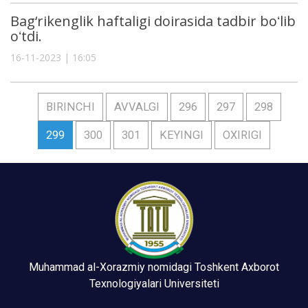
Bag‘rikenglik haftaligi doirasida tadbir boʻlib
oʻtdi.
16-11-2023 | 16:05
BIRINCHI
AVVALGI
296
297
298
299
300
301
KEYINGI
OXIRIGI
Muhammad al-Xorazmiy nomidagi Toshkent Axborot
Texnologiyalari Universiteti