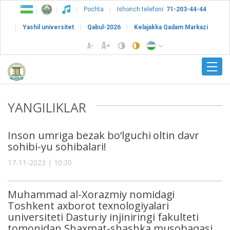
Pochta
Ishonch telefoni:
71-203-44-44
Yashil universitet
Qabul-2026
Kelajakka Qadam Markazi
YANGILIKLAR
Inson umriga bezak bo‘lguchi oltin davr
sohibi-yu sohibalari!
17-11-2023 | 10:30
Muhammad al-Xorazmiy nomidagi
Toshkent axborot texnologiyalari
universiteti Dasturiy injiniringi fakulteti
tomonidan Shaxmat-shashka musobaqasi