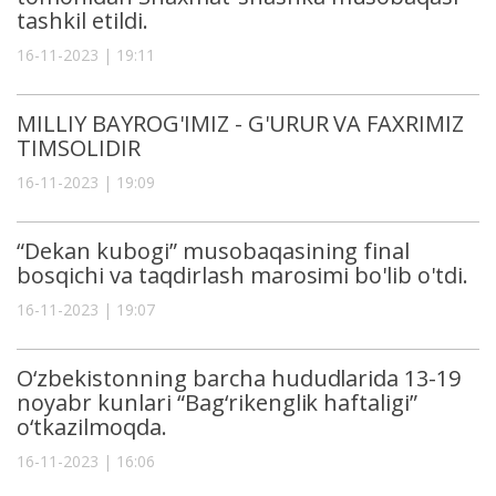
tashkil etildi.
16-11-2023 | 19:11
MILLIY BAYROG'IMIZ - G'URUR VA FAXRIMIZ
TIMSOLIDIR
16-11-2023 | 19:09
“Dekan kubogi” musobaqasining final
bosqichi va taqdirlash marosimi bo'lib o'tdi.
16-11-2023 | 19:07
O‘zbekistonning barcha hududlarida 13-19
noyabr kunlari “Bag‘rikenglik haftaligi”
o‘tkazilmoqda.
16-11-2023 | 16:06