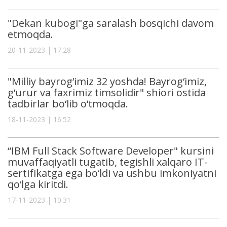
"Dekan kubogi"ga saralash bosqichi davom
etmoqda.
20-11-2023 | 17:28
"Milliy bayrog‘imiz 32 yoshda! Bayrog‘imiz,
g‘urur va faxrimiz timsolidir" shiori ostida
tadbirlar bo‘lib o‘tmoqda.
18-11-2023 | 16:52
“IBM Full Stack Software Developer" kursini
muvaffaqiyatli tugatib, tegishli xalqaro IT-
sertifikatga ega bo‘ldi va ushbu imkoniyatni
qo‘lga kiritdi.
17-11-2023 | 10:31