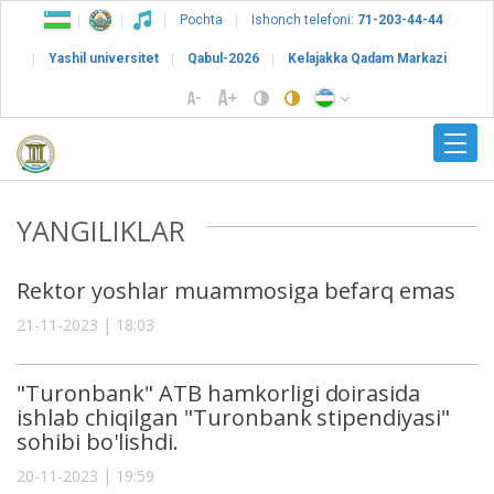
Pochta
Ishonch telefoni:
71-203-44-44
Yashil universitet
Qabul-2026
Kelajakka Qadam Markazi
YANGILIKLAR
Rektor yoshlar muammosiga befarq emas
21-11-2023 | 18:03
"Turonbank" ATB hamkorligi doirasida
ishlab chiqilgan "Turonbank stipendiyasi"
sohibi bo'lishdi.
20-11-2023 | 19:59