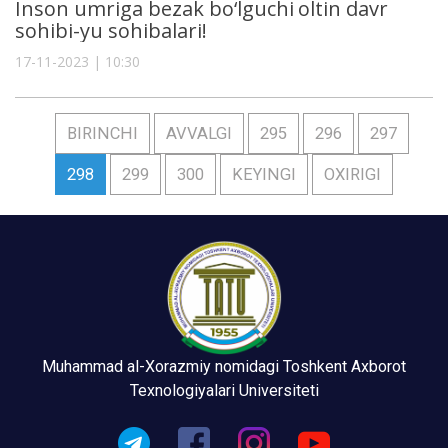
Inson umriga bezak bo‘lguchi oltin davr
sohibi-yu sohibalari!
17-11-2023 | 10:30
BIRINCHI
AVVALGI
295
296
297
298
299
300
KEYINGI
OXIRIGI
Muhammad al-Xorazmiy nomidagi Toshkent Axborot
Texnologiyalari Universiteti