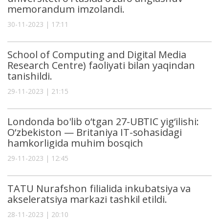
memorandum imzolandi.
30-11-2023 | 17:11
School of Computing and Digital Media
Research Centre) faoliyati bilan yaqindan
tanishildi.
29-11-2023 | 21:15
Londonda bo'lib o‘tgan 27-UBTIC yig‘ilishi:
O‘zbekiston — Britaniya IT-sohasidagi
hamkorligida muhim bosqich
29-11-2023 | 12:45
TATU Nurafshon filialida inkubatsiya va
akseleratsiya markazi tashkil etildi.
28-11-2023 | 20:10