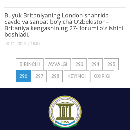
Buyuk Britaniyaning London shahrida
Savdo va sanoat boʻyicha Oʻzbekiston–
Britaniya kengashining 27- forumi o'z ishini
boshladi.
28-11-2023 | 18:09
BIRINCHI
AVVALGI
293
294
295
296
297
298
KEYINGI
OXIRIGI