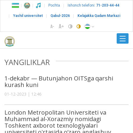
Pochta
Ishonch telefoni:
71-203-44-44
Yashil universitet
Qabul-2026
Kelajakka Qadam Markazi
YANGILIKLAR
1-dekabr — Butunjahon OITSga qarshi
kurash kuni
01-12-2023 | 12:46
London Metropolitan Universiteti va
Muhammad al-Xorazmiy nomidagi
Toshkent axborot texnologiyalari
universiteti oʻrtasida o‘zaro anglashuv