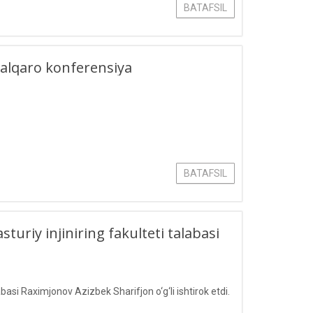
BATAFSIL
 xalqaro konferensiya
BATAFSIL
riy injiniring fakulteti talabasi
asi Raximjonov Azizbek Sharifjon o‘g‘li ishtirok etdi.