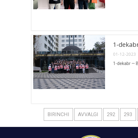
1-dekab
01-12-2023 
1-dekabr — B
BIRINCHI
AVVALGI
292
293