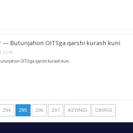
r — Butunjahon OITSga qarshi kurash kuni
| 12:46
utunjahon OITSga qarshi kurash kuni
294
295
296
297
KEYINGI
OXIRIGI