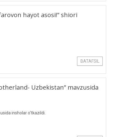
farovon hayot asosi!” shiori
BATAFSIL
motherland- Uzbekistan” mavzusida
ida insholar o‘tkazildi.