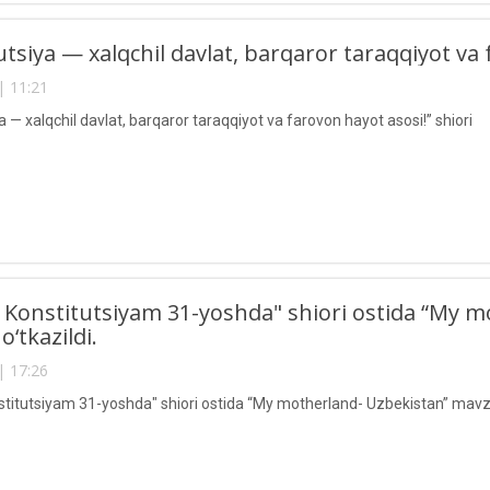
utsiya — xalqchil davlat, barqaror taraqqiyot va 
| 11:21
a — xalqchil davlat, barqaror taraqqiyot va farovon hayot asosi!” shiori
Konstitutsiyam 31-yoshda" shiori ostida “My 
o‘tkazildi.
| 17:26
titutsiyam 31-yoshda" shiori ostida “My motherland- Uzbekistan” mavzus