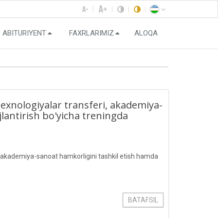
ABITURIYENT
FAXRLARIMIZ
ALOQA
xnologiyalar transferi, akademiya-
lantirish bo'yicha treningda
, akademiya-sanoat hamkorligini tashkil etish hamda
BATAFSIL