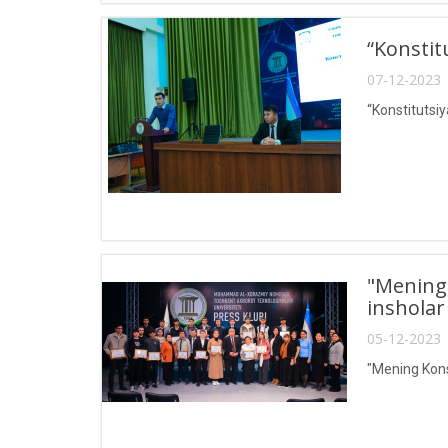
“Konstit
07-12-2023 
“Konstitutsiy
"Mening 
insholar 
05-12-2023 
"Mening Kons