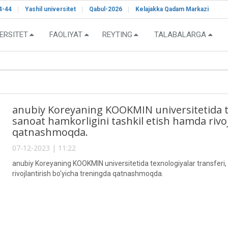
4-44
Yashil universitet
Qabul-2026
Kelajakka Qadam Markazi
ERSITET
FAOLIYAT
REYTING
TALABALARGA
anubiy Koreyaning KOOKMIN universitetida te
sanoat hamkorligini tashkil etish hamda rivoj
qatnashmoqda.
07-12-2023 | 11:22
anubiy Koreyaning KOOKMIN universitetida texnologiyalar transferi
rivojlantirish bo'yicha treningda qatnashmoqda.