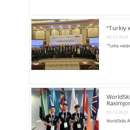
“Turkiy 
05-12-2023 
“Turkiy xalql
WorldSki
Raximjono
05-12-2023 
WorldSkills A