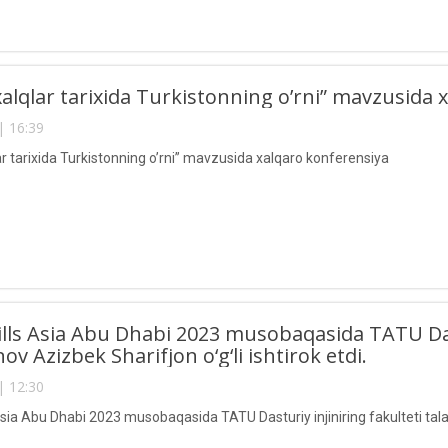
xalqlar tarixida Turkistonning o’rni” mavzusida
| 16:39
ar tarixida Turkistonning o’rni” mavzusida xalqaro konferensiya
lls Asia Abu Dhabi 2023 musobaqasida TATU Dastu
v Azizbek Sharifjon o‘g‘li ishtirok etdi.
| 12:30
sia Abu Dhabi 2023 musobaqasida TATU Dasturiy injiniring fakulteti talab