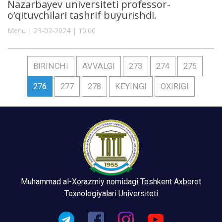
Nazarbayev universiteti professor-
o‘qituvchilari tashrif buyurishdi.
Menu | 23-02-2024 | 10:06
BIRINCHI
AVVALGI
273
274
275
276
277
278
KEYINGI
OXIRIGI
Muhammad al-Xorazmiy nomidagi Toshkent Axborot
Texnologiyalari Universiteti