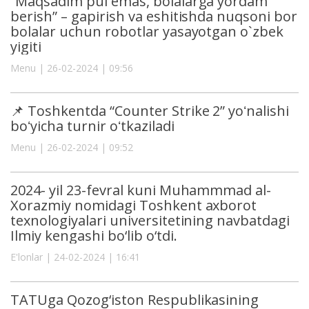
“Maqsadim pul emas, bolalarga yordam
berish” – gapirish va eshitishda nuqsoni bor
bolalar uchun robotlar yasayotgan o`zbek
yigiti
Menu | 26-02-2024 | 09:56
📌 Toshkentda “Counter Strike 2” yoʻnalishi
boʻyicha turnir oʻtkaziladi
Menu | 26-02-2024 | 09:52
2024- yil 23-fevral kuni Muhammmad al-
Xorazmiy nomidagi Toshkent axborot
texnologiyalari universitetining navbatdagi
Ilmiy kengashi bo‘lib o‘tdi.
E'lonlar | 24-02-2024 | 16:41
TATUga Qozog‘iston Respublikasining