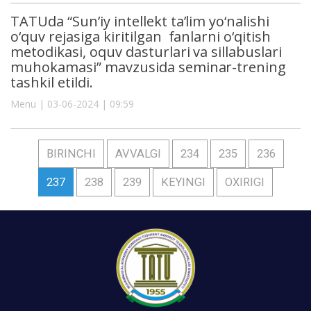
TATUda “Sun’iy intellekt ta’lim yo‘nalishi
o‘quv rejasiga kiritilgan fanlarni o‘qitish
metodikasi, oquv dasturlari va sillabuslari
muhokamasi” mavzusida seminar-trening
tashkil etildi.
Menu | 03-06-2024 | 09:59
BIRINCHI
AVVALGI
234
235
236
237
238
239
KEYINGI
OXIRIGI