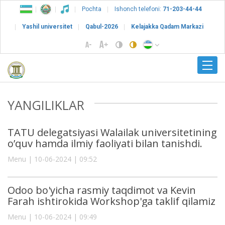
Pochta
Ishonch telefoni:
71-203-44-44
Yashil universitet
Qabul-2026
Kelajakka Qadam Markazi
YANGILIKLAR
TATU delegatsiyasi Walailak universitetining
o’quv hamda ilmiy faoliyati bilan tanishdi.
Menu | 10-06-2024 | 09:52
Odoo bo'yicha rasmiy taqdimot va Kevin
Farah ishtirokida Workshop'ga taklif qilamiz
Menu | 10-06-2024 | 09:49