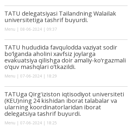
TATU delegatsiyasi Tailandning Walailak
universitetiga tashrif buyurdi.
Menu | 08-06-2024 | 09:37
TATU hududida favqulodda vaziyat sodir
bo‘lganda aholini xavfsiz joylarga
evakuatsiya qilishga doir amaliy-ko‘rgazmali
o‘quv mashqlari o‘tkazildi.
Menu | 07-06-2024 | 18:29
TATUga Qirgʻiziston iqtisodiyot universiteti
(KEU)ning 24 kishidan iborat talabalar va
ularning koordinatorlaridan iborat
delegatsiya tashrif buyurdi.
Menu | 07-06-2024 | 18:25