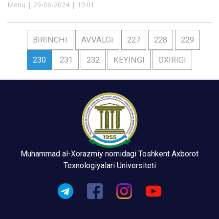
Menu | 29-06-2024 | 10:01
BIRINCHI
AVVALGI
227
228
229
230
231
232
KEYINGI
OXIRIGI
Muhammad al-Xorazmiy nomidagi Toshkent Axborot
Texnologiyalari Universiteti