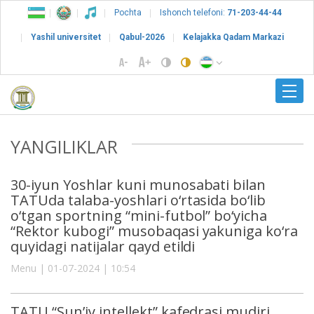
Pochta
Ishonch telefoni:
71-203-44-44
Yashil universitet
Qabul-2026
Kelajakka Qadam Markazi
YANGILIKLAR
30-iyun Yoshlar kuni munosabati bilan
TATUda talaba-yoshlari o‘rtasida bo‘lib
o‘tgan sportning “mini-futbol” bo‘yicha
“Rektor kubogi” musobaqasi yakuniga ko‘ra
quyidagi natijalar qayd etildi
Menu | 01-07-2024 | 10:54
TATU “Sun’iy intellekt” kafedrasi mudiri,