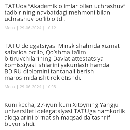
TATUda “Akademik olimlar bilan uchrashuv”
tadbirining navbatdagi mehmoni bilan
uchrashuv bo'lib o'tdi.
Menu | 29-06-2024 | 10:12
TATU delegatsiyasi Minsk shahrida xizmat
safarida bo‘lib, Qo‘shma ta’lim
bitiruvchilarining Davlat attestatsiya
komissiyasi ishlarini yakunlash hamda
BDIRU diplomini tantanali berish
marosimida ishtirok etishdi.
Menu | 29-06-2024 | 10:08
Kuni kecha, 27-iyun kuni Xitoyning Yangju
universiteti delegatsiyasi TATUga hamkorlik
aloqalarini o'rnatish maqsadida tashrif
buyurishdi.