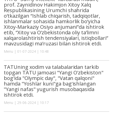
prof. Zaynidinov Hakimjon Xitoy Xalq
Respublikasining Urumchi shahrida
o‘tkazilgan “Ishlab chiqarish, tadqiqotlar,
ishlanmalar sohasida hamkorlik bo‘yicha
Xitoy-Markaziy Osiyo anjumani”da ishtirok
etib, “Xitoy va O‘zbekistonda oliy ta’limni
xalqarolashtirish tendensiyalari, istiqbollari”
mavzusidagi ma’ruzasi bilan ishtirok etdi.
Menu | 01-07-2024 | 10:48
TATUning xodim va talabalaridan tarkib
topgan TATU jamoasi "Yangi O'zbekiston"
bog'ida "Olympic day", "Vatan qalqoni"
hamda "Yoshlar kuni"ga bagʻishlangan
"Yangi nafas" yugurish musobaqasida
ishtirok etdi.
Menu | 29-06-2024 | 10:17