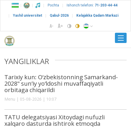
Pochta
Ishonch telefoni:
71-203-44-44
Yashil universitet
Qabul-2026
Kelajakka Qadam Markazi
YANGILIKLAR
Tarixiy kun: O‘zbekistonning Samarkand-
2028" sun’iy yo‘ldoshi muvaffaqiyatli
orbitaga chiqarildi
Menu | 05-08-2026 | 10:07
TATU delegatsiyasi Xitoydagi nufuzli
xalqaro dasturda ishtirok etmoqda