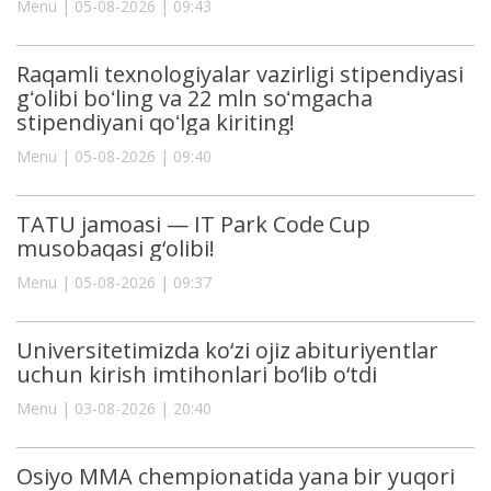
Menu | 05-08-2026 | 09:43
Raqamli texnologiyalar vazirligi stipendiyasi
gʻolibi boʻling va 22 mln soʻmgacha
stipendiyani qoʻlga kiriting!
Menu | 05-08-2026 | 09:40
TATU jamoasi — IT Park Code Cup
musobaqasi g‘olibi!
Menu | 05-08-2026 | 09:37
Universitetimizda ko‘zi ojiz abituriyentlar
uchun kirish imtihonlari bo‘lib o‘tdi
Menu | 03-08-2026 | 20:40
Osiyo MMA chempionatida yana bir yuqori