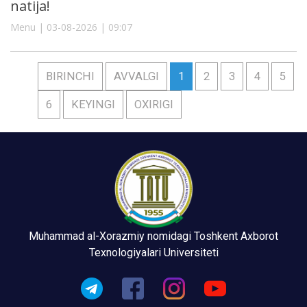
natija!
Menu | 03-08-2026 | 09:07
BIRINCHI
AVVALGI
1
2
3
4
5
6
KEYINGI
OXIRIGI
Muhammad al-Xorazmiy nomidagi Toshkent Axborot
Texnologiyalari Universiteti