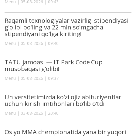
Menu | 05-08-2026 | 09:43
Raqamli texnologiyalar vazirligi stipendiyasi
gʻolibi boʻling va 22 mln soʻmgacha
stipendiyani qoʻlga kiriting!
Menu | 05-08-2026 | 09:40
TATU jamoasi — IT Park Code Cup
musobaqasi g‘olibi!
Menu | 05-08-2026 | 09:37
Universitetimizda ko‘zi ojiz abituriyentlar
uchun kirish imtihonlari bo‘lib o‘tdi
Menu | 03-08-2026 | 20:40
Osiyo MMA chempionatida yana bir yuqori