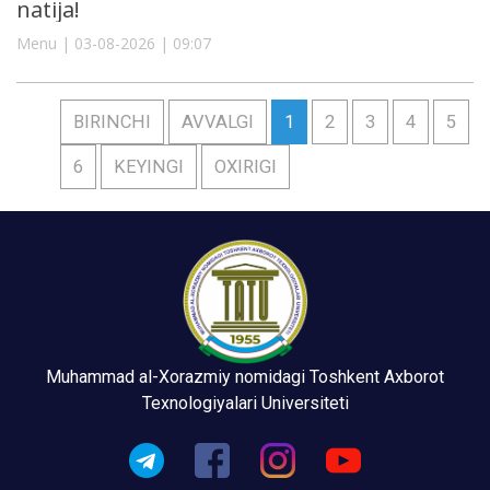
natija!
Menu | 03-08-2026 | 09:07
BIRINCHI
AVVALGI
1
2
3
4
5
6
KEYINGI
OXIRIGI
Muhammad al-Xorazmiy nomidagi Toshkent Axborot
Texnologiyalari Universiteti