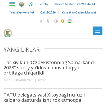
Pochta
Ishonch telefoni:
71-203-44-44
Yashil universitet
Qabul-2026
Kelajakka Qadam Markazi
YANGILIKLAR
Tarixiy kun: O‘zbekistonning Samarkand-
2028" sun’iy yo‘ldoshi muvaffaqiyatli
orbitaga chiqarildi
Menu | 05-08-2026 | 10:07
TATU delegatsiyasi Xitoydagi nufuzli
xalqaro dasturda ishtirok etmoqda