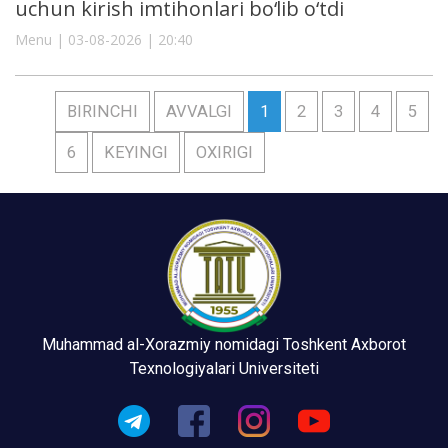
uchun kirish imtihonlari bo‘lib o‘tdi
Menu | 03-08-2026 | 20:40
BIRINCHI
AVVALGI
1
2
3
4
5
6
KEYINGI
OXIRIGI
Muhammad al-Xorazmiy nomidagi Toshkent Axborot
Texnologiyalari Universiteti