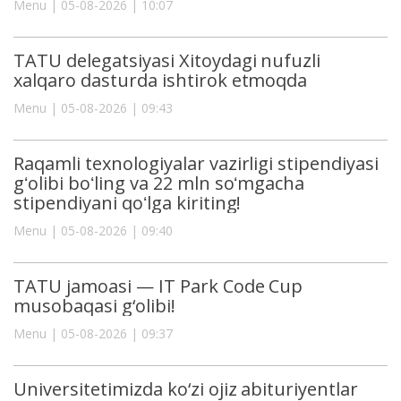
Menu | 05-08-2026 | 10:07
TATU delegatsiyasi Xitoydagi nufuzli
xalqaro dasturda ishtirok etmoqda
Menu | 05-08-2026 | 09:43
Raqamli texnologiyalar vazirligi stipendiyasi
gʻolibi boʻling va 22 mln soʻmgacha
stipendiyani qoʻlga kiriting!
Menu | 05-08-2026 | 09:40
TATU jamoasi — IT Park Code Cup
musobaqasi g‘olibi!
Menu | 05-08-2026 | 09:37
Universitetimizda ko‘zi ojiz abituriyentlar