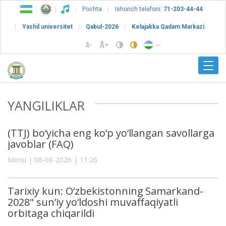
Pochta
Ishonch telefoni:
71-203-44-44
Yashil universitet
Qabul-2026
Kelajakka Qadam Markazi
YANGILIKLAR
(TTJ) bo‘yicha eng ko‘p yo‘llangan savollarga
javoblar (FAQ)
Menu | 08-08-2026 | 11:26
Tarixiy kun: O‘zbekistonning Samarkand-
2028" sun’iy yo‘ldoshi muvaffaqiyatli
orbitaga chiqarildi