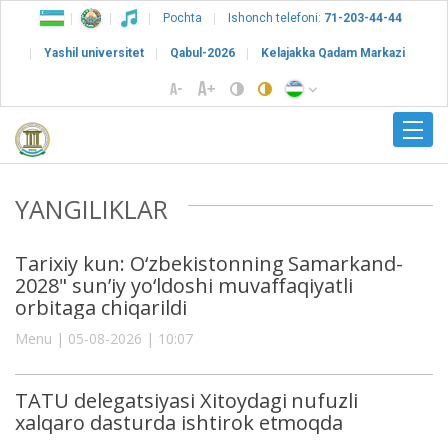
Pochta
Ishonch telefoni:
71-203-44-44
Yashil universitet
Qabul-2026
Kelajakka Qadam Markazi
YANGILIKLAR
Tarixiy kun: O‘zbekistonning Samarkand-
2028" sun’iy yo‘ldoshi muvaffaqiyatli
orbitaga chiqarildi
Menu | 05-08-2026 | 10:07
TATU delegatsiyasi Xitoydagi nufuzli
xalqaro dasturda ishtirok etmoqda