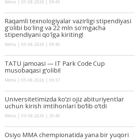
Menu | 05-08-2026 | 09:43
Raqamli texnologiyalar vazirligi stipendiyasi
gʻolibi boʻling va 22 mln soʻmgacha
stipendiyani qoʻlga kiriting!
Menu | 05-08-2026 | 09:40
TATU jamoasi — IT Park Code Cup
musobaqasi g‘olibi!
Menu | 05-08-2026 | 09:37
Universitetimizda ko‘zi ojiz abituriyentlar
uchun kirish imtihonlari bo‘lib o‘tdi
Menu | 03-08-2026 | 20:40
Osiyo MMA chempionatida yana bir yuqori