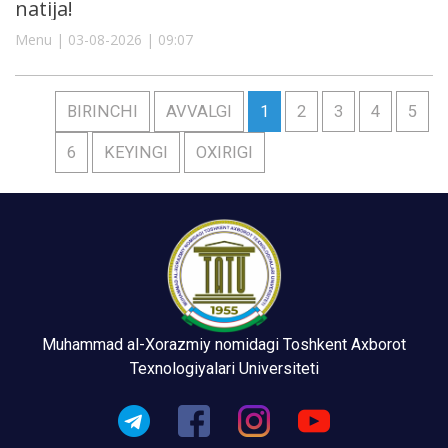
natija!
Menu | 03-08-2026 | 09:07
BIRINCHI
AVVALGI
1
2
3
4
5
6
KEYINGI
OXIRIGI
Muhammad al-Xorazmiy nomidagi Toshkent Axborot
Texnologiyalari Universiteti