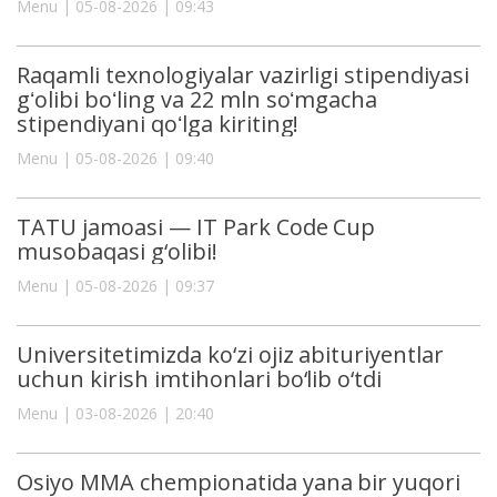
Menu | 05-08-2026 | 09:43
Raqamli texnologiyalar vazirligi stipendiyasi
gʻolibi boʻling va 22 mln soʻmgacha
stipendiyani qoʻlga kiriting!
Menu | 05-08-2026 | 09:40
TATU jamoasi — IT Park Code Cup
musobaqasi g‘olibi!
Menu | 05-08-2026 | 09:37
Universitetimizda ko‘zi ojiz abituriyentlar
uchun kirish imtihonlari bo‘lib o‘tdi
Menu | 03-08-2026 | 20:40
Osiyo MMA chempionatida yana bir yuqori