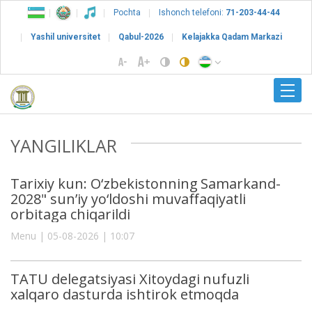
Pochta
Ishonch telefoni:
71-203-44-44
Yashil universitet
Qabul-2026
Kelajakka Qadam Markazi
YANGILIKLAR
Tarixiy kun: O‘zbekistonning Samarkand-
2028" sun’iy yo‘ldoshi muvaffaqiyatli
orbitaga chiqarildi
Menu | 05-08-2026 | 10:07
TATU delegatsiyasi Xitoydagi nufuzli
xalqaro dasturda ishtirok etmoqda