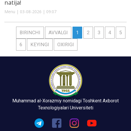
natija!
Menu | 03-08-2026 | 09:07
BIRINCHI
AVVALGI
1
2
3
4
5
6
KEYINGI
OXIRIGI
Muhammad al-Xorazmiy nomidagi Toshkent Axborot
Texnologiyalari Universiteti