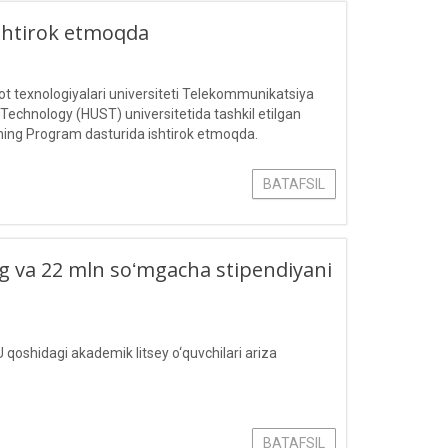
ishtirok etmoqda
 texnologiyalari universiteti Telekommunikatsiya
 Technology (HUST) universitetida tashkil etilgan
ing Program dasturida ishtirok etmoqda.
BATAFSIL
ling va 22 mln soʻmgacha stipendiyani
 qoshidagi akademik litsey o‘quvchilari ariza
BATAFSIL