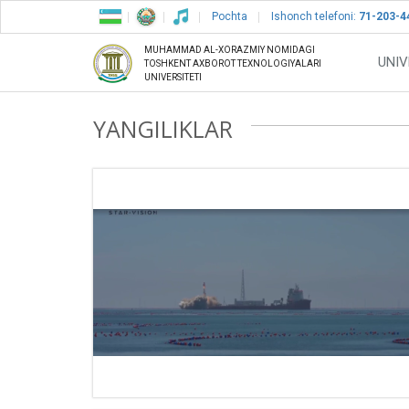
Pochta
Ishonch telefoni:
71-203-4
MUHAMMAD AL-XORAZMIY NOMIDAGI
UNIV
TOSHKENT AXBOROT TEXNOLOGIYALARI
UNIVERSITETI
YANGILIKLAR