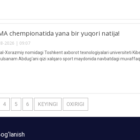
A chempionatida yana bir yuqori natija!
8-2026 | 09:07
Xorazmiy nomidagi Toshkent axborot texnologiyalari universiteti Kiberxav
lsanam Abdug‘ani qizi xalqaro sport maydonida navbatdagi muvaffaqi
4
5
6
KEYINGI
OXIRIGI
og‘lanish