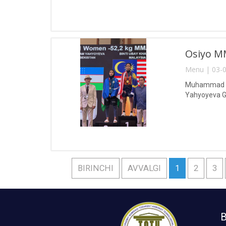
Osiyo MM
Menu | 03-0
Muhammad al-
Yahyoyeva Gu
BIRINCHI
AVVALGI
1
2
3
B