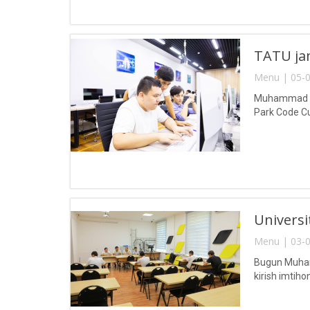
TATU jam
Menu | 05-0
Muhammad al-
Park Code Cup
Universit
Menu | 03-0
Bugun Muhamm
kirish imtihonl