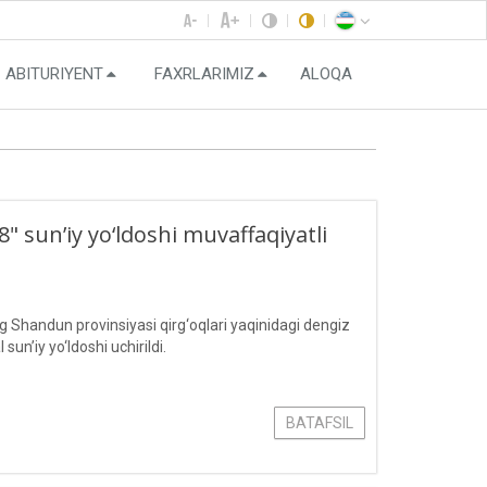
ABITURIYENT
FAXRLARIMIZ
ALOQA
 sun’iy yo‘ldoshi muvaffaqiyatli
Shandun provinsiyasi qirg‘oqlari yaqinidagi dengiz
’iy yo‘ldoshi uchirildi.
BATAFSIL