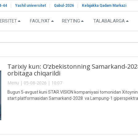
4-44
Yashil universitet
Qabul-2026
Kelajakka Qadam Markazi
ERSITET
FAOLIYAT
REYTING
TALABALARGA
Tarixiy kun: O‘zbekistonning Samarkand-2028"
orbitaga chiqarildi
Menu | 05-08-2026 | 10:07
Bugun 5-avgust kuni STAR.VISION kompaniyasi tomonidan Xitoyning 
start platformasidan Samarkand-2028 va Lampung-1 giperspektral sun