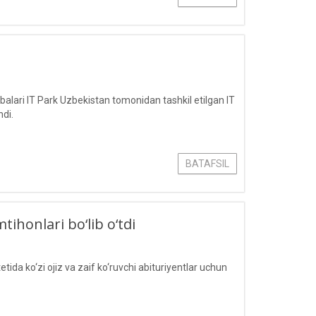
lari IT Park Uzbekistan tomonidan tashkil etilgan IT
hdi.
BATAFSIL
tihonlari bo‘lib o‘tdi
a ko‘zi ojiz va zaif ko‘ruvchi abituriyentlar uchun