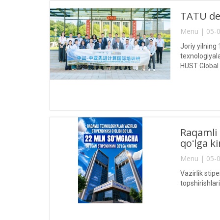
TATU del
Menu | 05-0
Joriy yilnin
texnologiyal
HUST Global
Raqamli 
qoʻlga ki
Menu | 05-0
Vazirlik stip
topshirishla