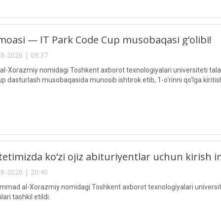
oasi — IT Park Code Cup musobaqasi g‘olibi!
8-2026 | 09:37
Xorazmiy nomidagi Toshkent axborot texnologiyalari universiteti talaba
 dasturlash musobaqasida munosib ishtirok etib, 1-o‘rinni qo‘lga kiritis
etimizda ko‘zi ojiz abituriyentlar uchun kirish im
8-2026 | 20:40
ad al-Xorazmiy nomidagi Toshkent axborot texnologiyalari universitetid
ari tashkil etildi.