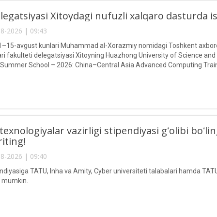
egatsiyasi Xitoydagi nufuzli xalqaro dasturda 
8-2026 | 09:43
g 1–15-avgust kunlari Muhammad al-Xorazmiy nomidagi Toshkent axborot
ari fakulteti delegatsiyasi Xitoyning Huazhong University of Science and
 Summer School – 2026: China–Central Asia Advanced Computing Train
texnologiyalar vazirligi stipendiyasi gʻolibi boʻ
riting!
8-2026 | 09:40
endiyasiga TATU, Inha va Amity, Cyber universiteti talabalari hamda TATU
ri mumkin.