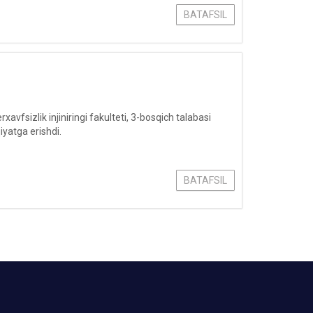
BATAFSIL
fsizlik injiniringi fakulteti, 3-bosqich talabasi
yatga erishdi.
BATAFSIL