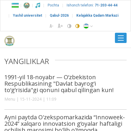
Pochta
Ishonch telefoni:
71-203-44-44
Yashil universitet
Qabul-2026
Kelajakka Qadam Markazi
YANGILIKLAR
1991-yil 18-noyabr — O‘zbekiston
Respublikasining "Davlat bayrog‘i
to‘g‘risida"gi qonuni qabul qilingan kun!
Menu | 15-11-2024 | 11:09
Ayni paytda O'zekspomarkazida “Innoweek-
2024” xalqaro innovatsion g‘oyalar haftaligi
ochilish marosimi bo'lib o'tmoqda.