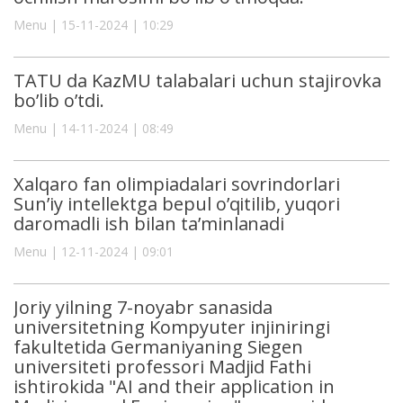
Menu | 15-11-2024 | 10:29
TATU da KazMU talabalari uchun stajirovka
bo’lib o’tdi.
Menu | 14-11-2024 | 08:49
Xalqaro fan olimpiadalari sovrindorlari
Sun’iy intellektga bepul o’qitilib, yuqori
daromadli ish bilan ta’minlanadi
Menu | 12-11-2024 | 09:01
Joriy yilning 7-noyabr sanasida
universitetning Kompyuter injiniringi
fakultetida Germaniyaning Siegen
universiteti professori Madjid Fathi
ishtirokida "AI and their application in