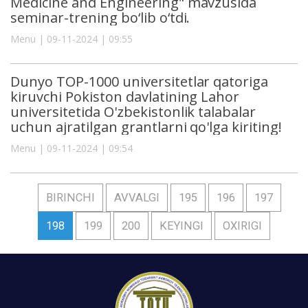
Medicine and Engineering" mavzusida
seminar-trening bo‘lib o‘tdi.
Menu | 09-11-2024 | 09:55
Dunyo TOP-1000 universitetlar qatoriga
kiruvchi Pokiston davlatining Lahor
universitetida O'zbekistonlik talabalar
uchun ajratilgan grantlarni qo'lga kiriting!
Menu | 09-11-2024 | 09:54
BIRINCHI
AVVALGI
195
196
197
198
199
200
KEYINGI
OXIRIGI