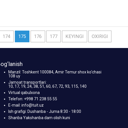
174
175
176
177
KEYINGI
OXIRIGI
og‘lanish
Manzil: Toshkent 100084, Amir Temur shox ko‘chasi
108 uy
Jamoat transportlari:
10, 17, 19, 24, 38, 51, 60, 67, 72, 93, 115, 140
Virtual qabulxona
Telefon: +998 71 238 55 55
E-mail: info@tuit.uz
Ish grafigi: Dushanba - Juma 8:30 - 18:00
Shanba Yakshanba dam olish kuni