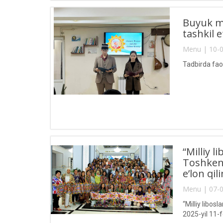
Buyuk mu
tashkil et
Menu | 10-0
Tadbirda faol
“Milliy 
Toshkent
e’lon qil
Menu | 07-0
“Milliy libo
2025-yil 11-fe