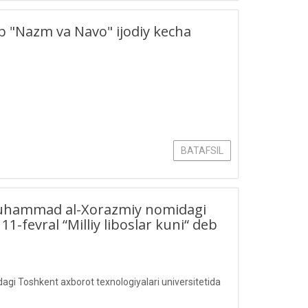
ab "Nazm va Navo" ijodiy kecha
BATAFSIL
da Muhammad al-Xorazmiy nomidagi
1-fevral “Milliy liboslar kuni“ deb
dagi Toshkent axborot texnologiyalari universitetida