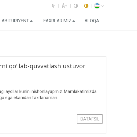
ABITURIYENT
FAXRLARIMIZ
ALOQA
rni qo‘llab-quvvatlash ustuvor
agi ayollar kunini nishonlayapmiz. Mamlakatimizda
atga ega ekanidan faxrlanaman.
BATAFSIL