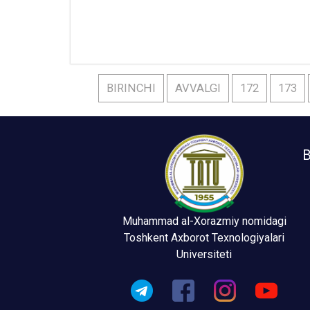
BIRINCHI
AVVALGI
172
173
B
Muhammad al-Xorazmiy nomidagi
Toshkent Axborot Texnologiyalari
Universiteti