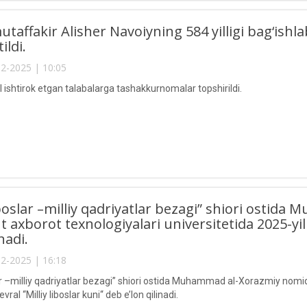
taffakir Alisher Navoiyning 584 yilligi bag‘ishl
ildi.
2-2025 | 10:05
 ishtirok etgan talabalarga tashakkurnomalar topshirildi.
liboslar –milliy qadriyatlar bezagi” shiori osti
 axborot texnologiyalari universitetida 2025-yil 1
inadi.
2-2025 | 16:18
slar –milliy qadriyatlar bezagi” shiori ostida Muhammad al-Xorazmiy nomi
vral “Milliy liboslar kuni“ deb e’lon qilinadi.