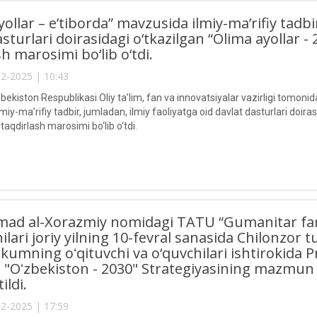
yollar – e’tiborda” mavzusida ilmiy-ma’rifiy tadbi
sturlari doirasidagi o‘tkazilgan “Olima ayollar - 
h marosimi bo‘lib o‘tdi.
2-2025 | 10:43
ekiston Respublikasi Oliy ta’lim, fan va innovatsiyalar vazirligi tomoni
iy-ma’rifiy tadbir, jumladan, ilmiy faoliyatga oid davlat dasturlari doiras
 taqdirlash marosimi bo‘lib o‘tdi.
d al-Xorazmiy nomidagi TATU “Gumanitar fanl
hilari joriy yilning 10-fevral sanasida Chilonzor
ikumning oʻqituvchi va o‘quvchilari ishtirokida 
 "Oʻzbekiston - 2030" Strategiyasining mazmun
ildi.
2-2025 | 17:59