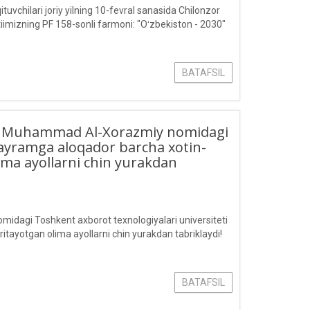
chilari joriy yilning 10-fevral sanasida Chilonzor
tiimizning PF 158-sonli farmoni: "Oʻzbekiston - 2030"
BATAFSIL
bilan Muhammad Al-Xorazmiy nomidagi
bayramga aloqador barcha xotin-
lima ayollarni chin yurakdan
midagi Toshkent axborot texnologiyalari universiteti
itayotgan olima ayollarni chin yurakdan tabriklaydi!
BATAFSIL