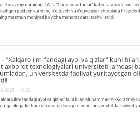
Xorazmiy nomidagi TATU “Gumanitar fanlar” kafedrasi professor-oʻqituv
lashgan politexnikumning oʻqituvchi va o‘quvchilari ishtirokida Preziden
ning mazmun mohiyati bo‘yicha mahorat darsi tashkil etildi.
l - "Xalqaro ilm-fandagi ayol va qizlar" kuni 
 axborot texnologiyalari universiteti jamoasi 
 jumladan, universitetda faoliyat yuritayotgan o
di!
2-2025 | 10:29
"Xalqaro ilm-fandagi ayol va qizlar" kuni bilan Muhammad Al-Xorazmiy no
amga aloqador barcha xotin-qizlarni jumladan, universitetda faoliyat yur