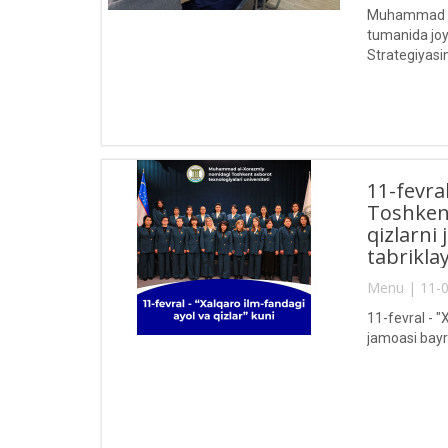
Muhammad al-
tumanida joy
Strategiyasi
11-fevra
Toshkent
qizlarni
tabriklay
Menu | 11-0
11-fevral - 
jamoasi bayr