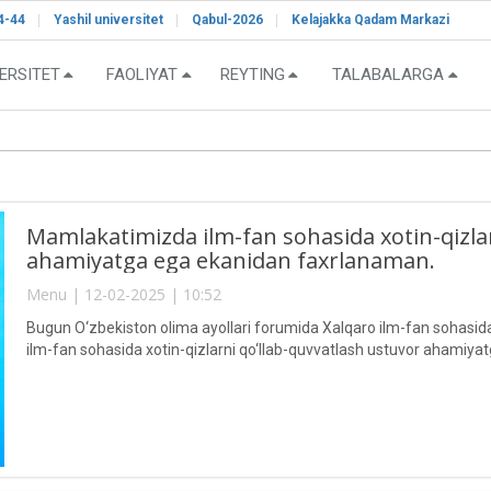
4-44
Yashil universitet
Qabul-2026
Kelajakka Qadam Markazi
ERSITET
FAOLIYAT
REYTING
TALABALARGA
Mamlakatimizda ilm-fan sohasida xotin-qizla
ahamiyatga ega ekanidan faxrlanaman.
Menu | 12-02-2025 | 10:52
Bugun O‘zbekiston olima ayollari forumida Xalqaro ilm-fan sohasid
ilm-fan sohasida xotin-qizlarni qo‘llab-quvvatlash ustuvor ahamiy