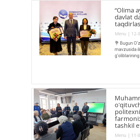
“Olima a
davlat da
taqdirlas
Menu | 12-0
💐 Bugun O‘zb
mavzusida ilm
g‘oliblarining
Muhamma
oʻqituvc
politexn
farmoni:
tashkil et
Menu | 11-0