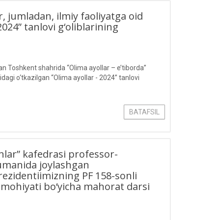
r, jumladan, ilmiy faoliyatga oid
2024” tanlovi g‘oliblarining
dan Toshkent shahrida “Olima ayollar – e’tiborda”
idagi o‘tkazilgan “Olima ayollar - 2024” tanlovi
BATAFSIL
ar” kafedrasi professor-
 tumanida joylashgan
Prezidentiimizning PF 158-sonli
 mohiyati bo‘yicha mahorat darsi