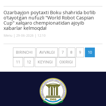
Ozarbayjon poytaxti Boku shahrida bo‘lib
o‘tayotgan nufuzli "World Robot Caspian
Cup" xalqaro chempionatidan ajoyib
xabarlar kelmoqda!
Menu | 29-06-2026 | 12:10
BIRINCHI
AVVALGI
7
8
9
10
11
12
KEYINGI
OXIRIGI