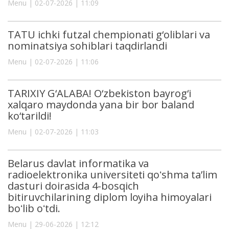
Menu | 02-07-2026 | 11:09
TATU ichki futzal chempionati g‘oliblari va
nominatsiya sohiblari taqdirlandi
Menu | 02-07-2026 | 11:06
TARIXIY G‘ALABA! O‘zbekiston bayrog‘i
xalqaro maydonda yana bir bor baland
ko‘tarildi!
Menu | 02-07-2026 | 11:03
Belarus davlat informatika va
radioelektronika universiteti qoʻshma ta’lim
dasturi doirasida 4-bosqich
bitiruvchilarining diplom loyiha himoyalari
boʻlib oʻtdi.
Menu | 29-06-2026 | 12:12