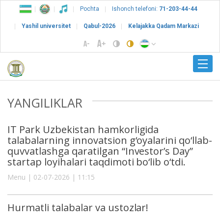
Pochta
Ishonch telefoni:
71-203-44-44
Yashil universitet
Qabul-2026
Kelajakka Qadam Markazi
YANGILIKLAR
IT Park Uzbekistan hamkorligida
talabalarning innovatsion g‘oyalarini qo‘llab-
quvvatlashga qaratilgan “Investor’s Day”
startap loyihalari taqdimoti bo‘lib o‘tdi.
Menu | 02-07-2026 | 11:15
Hurmatli talabalar va ustozlar!