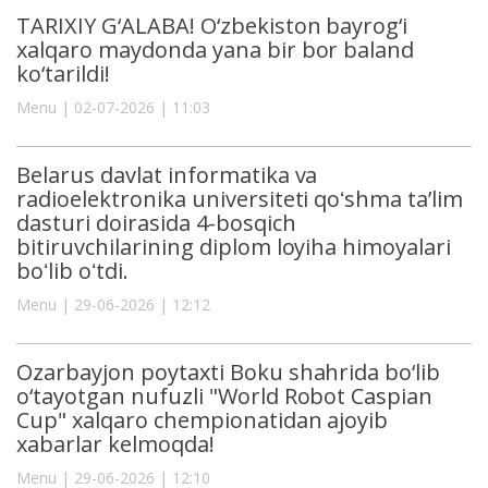
TARIXIY G‘ALABA! O‘zbekiston bayrog‘i
xalqaro maydonda yana bir bor baland
ko‘tarildi!
Menu | 02-07-2026 | 11:03
Belarus davlat informatika va
radioelektronika universiteti qoʻshma ta’lim
dasturi doirasida 4-bosqich
bitiruvchilarining diplom loyiha himoyalari
boʻlib oʻtdi.
Menu | 29-06-2026 | 12:12
Ozarbayjon poytaxti Boku shahrida bo‘lib
o‘tayotgan nufuzli "World Robot Caspian
Cup" xalqaro chempionatidan ajoyib
xabarlar kelmoqda!
Menu | 29-06-2026 | 12:10