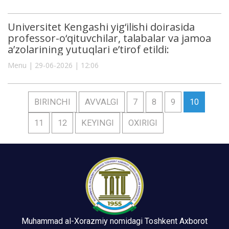
Universitet Kengashi yig‘ilishi doirasida
professor-o‘qituvchilar, talabalar va jamoa
a’zolarining yutuqlari e’tirof etildi:
Menu | 29-06-2026 | 12:06
BIRINCHI
AVVALGI
7
8
9
10
11
12
KEYINGI
OXIRIGI
Muhammad al-Xorazmiy nomidagi Toshkent Axborot