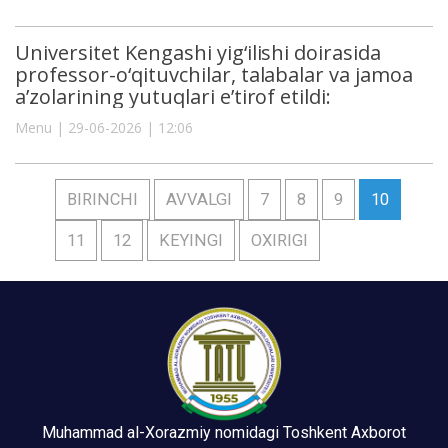
Universitet Kengashi yig‘ilishi doirasida
professor-o‘qituvchilar, talabalar va jamoa
a’zolarining yutuqlari e’tirof etildi:
Menu | 29-06-2026 | 12:06
BIRINCHI
AVVALGI
7
8
9
10
11
12
KEYINGI
OXIRIGI
Muhammad al-Xorazmiy nomidagi Toshkent Axborot