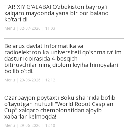
TARIXIY G‘ALABA! O‘zbekiston bayrog‘i
xalqaro maydonda yana bir bor baland
ko‘tarildi!
Menu | 02-07-2026 | 11:03
Belarus davlat informatika va
radioelektronika universiteti qoʻshma ta’lim
dasturi doirasida 4-bosqich
bitiruvchilarining diplom loyiha himoyalari
boʻlib oʻtdi.
Menu | 29-06-2026 | 12:12
Ozarbayjon poytaxti Boku shahrida bo‘lib
o‘tayotgan nufuzli "World Robot Caspian
Cup" xalqaro chempionatidan ajoyib
xabarlar kelmoqda!
Menu | 29-06-2026 | 12:10