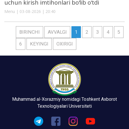
uchun kirish imtihonlari bo‘lib o‘tdi
Menu | 03-08-2026 | 20:40
BIRINCHI
AVVALGI
1
2
3
4
5
6
KEYINGI
OXIRIGI
Muhammad al-Xorazmiy nomidagi Toshkent Axborot
Texnologiyalari Universiteti