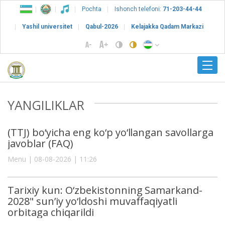
Pochta
Ishonch telefoni:
71-203-44-44
Yashil universitet
Qabul-2026
Kelajakka Qadam Markazi
YANGILIKLAR
(TTJ) bo‘yicha eng ko‘p yo‘llangan savollarga
javoblar (FAQ)
Menu | 08-08-2026 | 11:26
Tarixiy kun: O‘zbekistonning Samarkand-
2028" sun’iy yo‘ldoshi muvaffaqiyatli
orbitaga chiqarildi