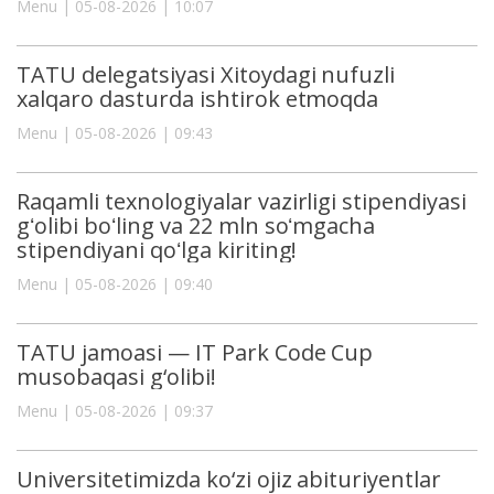
Menu | 05-08-2026 | 10:07
TATU delegatsiyasi Xitoydagi nufuzli
xalqaro dasturda ishtirok etmoqda
Menu | 05-08-2026 | 09:43
Raqamli texnologiyalar vazirligi stipendiyasi
gʻolibi boʻling va 22 mln soʻmgacha
stipendiyani qoʻlga kiriting!
Menu | 05-08-2026 | 09:40
TATU jamoasi — IT Park Code Cup
musobaqasi g‘olibi!
Menu | 05-08-2026 | 09:37
Universitetimizda ko‘zi ojiz abituriyentlar