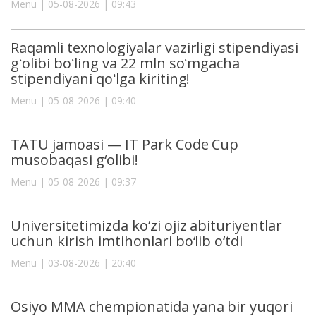
Menu | 05-08-2026 | 09:43
Raqamli texnologiyalar vazirligi stipendiyasi
gʻolibi boʻling va 22 mln soʻmgacha
stipendiyani qoʻlga kiriting!
Menu | 05-08-2026 | 09:40
TATU jamoasi — IT Park Code Cup
musobaqasi g‘olibi!
Menu | 05-08-2026 | 09:37
Universitetimizda ko‘zi ojiz abituriyentlar
uchun kirish imtihonlari bo‘lib o‘tdi
Menu | 03-08-2026 | 20:40
Osiyo MMA chempionatida yana bir yuqori