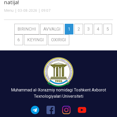
natija!
Menu | 03-08-2026 | 09:07
BIRINCHI
AVVALGI
1
2
3
4
5
6
KEYINGI
OXIRIGI
Muhammad al-Xorazmiy nomidagi Toshkent Axborot
Texnologiyalari Universiteti