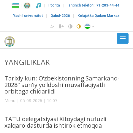
Pochta
Ishonch telefoni:
71-203-44-44
Yashil universitet
Qabul-2026
Kelajakka Qadam Markazi
YANGILIKLAR
Tarixiy kun: O‘zbekistonning Samarkand-
2028" sun’iy yo‘ldoshi muvaffaqiyatli
orbitaga chiqarildi
Menu | 05-08-2026 | 10:07
TATU delegatsiyasi Xitoydagi nufuzli
xalqaro dasturda ishtirok etmoqda