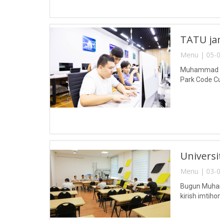
TATU jam
Menu | 05-0
Muhammad al-
Park Code Cup
Universit
Menu | 03-0
Bugun Muhamm
kirish imtihonl