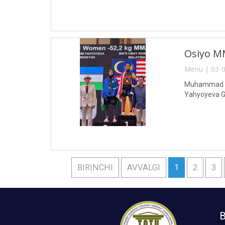
Osiyo MM
Menu | 03-0
Muhammad al-
Yahyoyeva Gu
BIRINCHI
AVVALGI
1
2
3
B