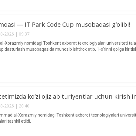
oasi — IT Park Code Cup musobaqasi g‘olibi!
8-2026 | 09:37
Xorazmiy nomidagi Toshkent axborot texnologiyalari universiteti talaba
 dasturlash musobaqasida munosib ishtirok etib, 1-o‘rinni qo‘lga kiritis
etimizda ko‘zi ojiz abituriyentlar uchun kirish im
8-2026 | 20:40
ad al-Xorazmiy nomidagi Toshkent axborot texnologiyalari universitetid
ari tashkil etildi.