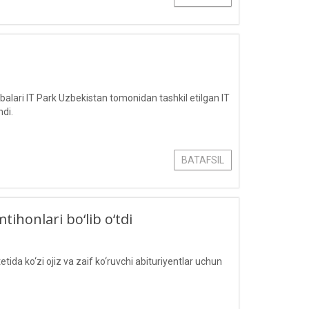
lari IT Park Uzbekistan tomonidan tashkil etilgan IT
hdi.
BATAFSIL
tihonlari bo‘lib o‘tdi
a ko‘zi ojiz va zaif ko‘ruvchi abituriyentlar uchun