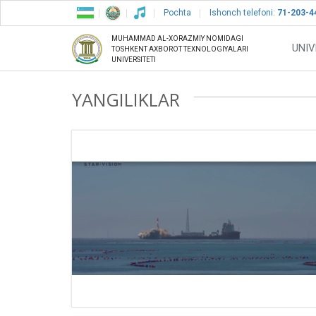
Pochta
Ishonch telefoni:
71-203-4
MUHAMMAD AL-XORAZMIY NOMIDAGI
UNIV
TOSHKENT AXBOROT TEXNOLOGIYALARI
UNIVERSITETI
YANGILIKLAR