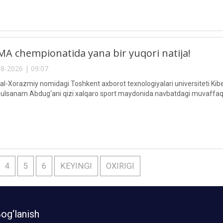
A chempionatida yana bir yuqori natija!
8-2026 | 09:07
Xorazmiy nomidagi Toshkent axborot texnologiyalari universiteti Kiberxav
lsanam Abdug‘ani qizi xalqaro sport maydonida navbatdagi muvaffaqi
4
5
6
KEYINGI
OXIRIGI
og‘lanish