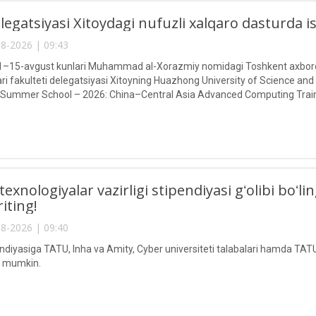
egatsiyasi Xitoydagi nufuzli xalqaro dasturda 
8-2026 | 09:43
g 1–15-avgust kunlari Muhammad al-Xorazmiy nomidagi Toshkent axborot
ari fakulteti delegatsiyasi Xitoyning Huazhong University of Science and
 Summer School – 2026: China–Central Asia Advanced Computing Train
texnologiyalar vazirligi stipendiyasi gʻolibi boʻ
riting!
8-2026 | 09:40
endiyasiga TATU, Inha va Amity, Cyber universiteti talabalari hamda TATU
ri mumkin.