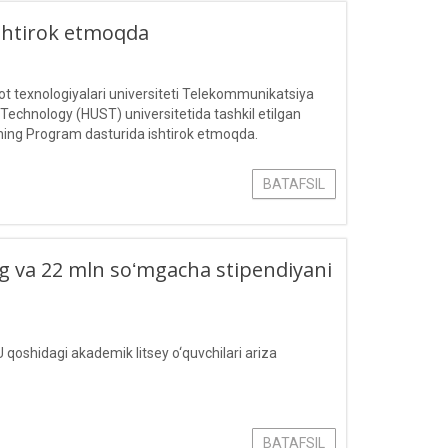
ishtirok etmoqda
 texnologiyalari universiteti Telekommunikatsiya
 Technology (HUST) universitetida tashkil etilgan
ing Program dasturida ishtirok etmoqda.
BATAFSIL
ling va 22 mln soʻmgacha stipendiyani
 qoshidagi akademik litsey o‘quvchilari ariza
BATAFSIL