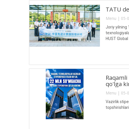
TATU del
Menu | 05-0
Joriy yilnin
texnologiyal
HUST Global
Raqamli 
qoʻlga ki
Menu | 05-0
Vazirlik stip
topshirishla