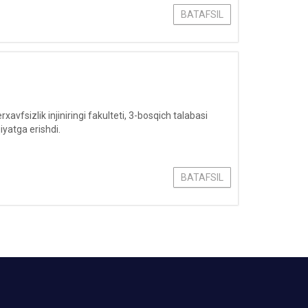
BATAFSIL
fsizlik injiniringi fakulteti, 3-bosqich talabasi
yatga erishdi.
BATAFSIL