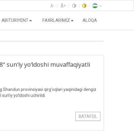
ABITURIYENT
FAXRLARIMIZ
ALOQA
 sun’iy yo‘ldoshi muvaffaqiyatli
Shandun provinsiyasi qirg‘oqlari yaqinidagi dengiz
’iy yo‘ldoshi uchirildi.
BATAFSIL