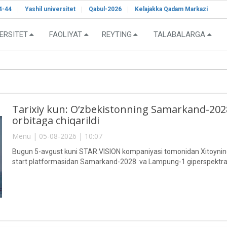
4-44
Yashil universitet
Qabul-2026
Kelajakka Qadam Markazi
ERSITET
FAOLIYAT
REYTING
TALABALARGA
Tarixiy kun: O‘zbekistonning Samarkand-2028"
orbitaga chiqarildi
Menu | 05-08-2026 | 10:07
Bugun 5-avgust kuni STAR.VISION kompaniyasi tomonidan Xitoyning 
start platformasidan Samarkand-2028 va Lampung-1 giperspektral sun