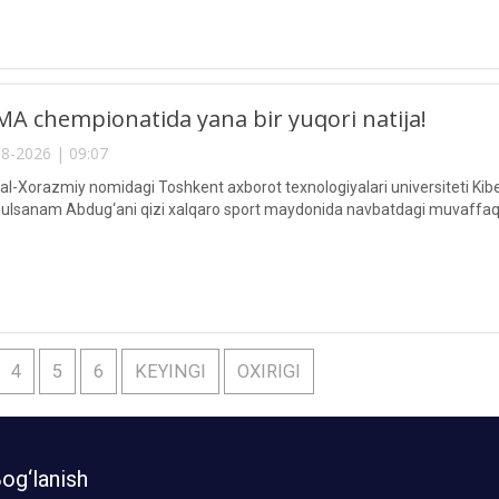
A chempionatida yana bir yuqori natija!
8-2026 | 09:07
Xorazmiy nomidagi Toshkent axborot texnologiyalari universiteti Kiberxav
lsanam Abdug‘ani qizi xalqaro sport maydonida navbatdagi muvaffaqi
4
5
6
KEYINGI
OXIRIGI
og‘lanish