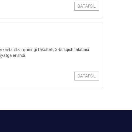
BATAFSIL
fsizlik injiniringi fakulteti, 3-bosqich talabasi
yatga erishdi.
BATAFSIL