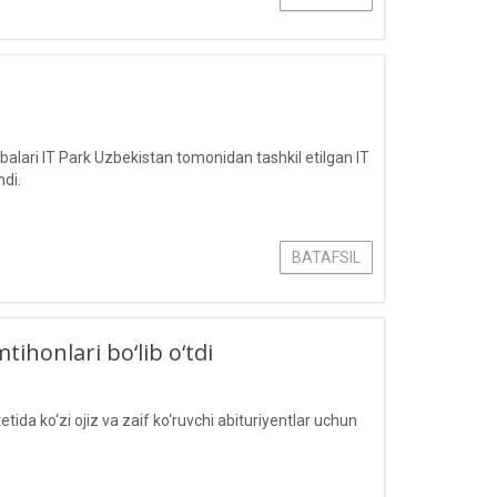
lari IT Park Uzbekistan tomonidan tashkil etilgan IT
hdi.
BATAFSIL
tihonlari bo‘lib o‘tdi
a ko‘zi ojiz va zaif ko‘ruvchi abituriyentlar uchun