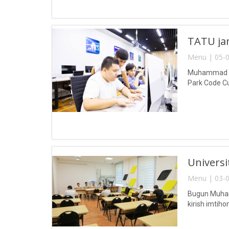
TATU jam
Menu | 05-0
Muhammad al-
Park Code Cup
Universit
Menu | 03-0
Bugun Muhamm
kirish imtihonl