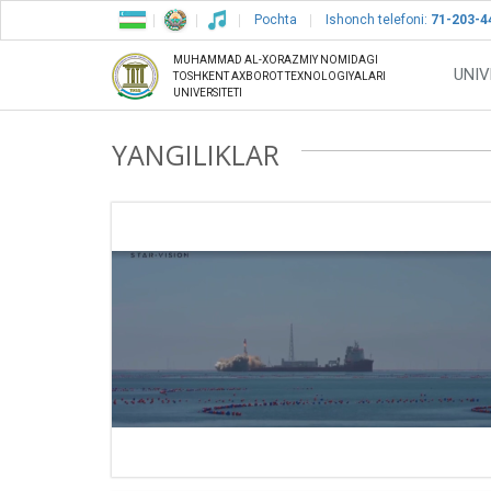
Pochta
Ishonch telefoni:
71-203-4
MUHAMMAD AL-XORAZMIY NOMIDAGI
UNIV
TOSHKENT AXBOROT TEXNOLOGIYALARI
UNIVERSITETI
YANGILIKLAR