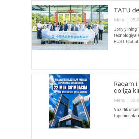
TATU del
Menu | 05-0
Joriy yilnin
texnologiyal
HUST Global
Raqamli 
qoʻlga ki
Menu | 05-0
Vazirlik stip
topshirishla