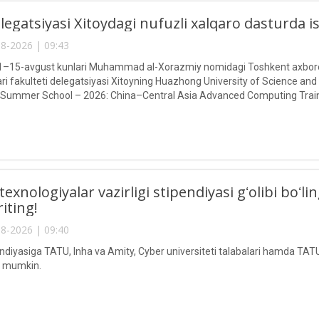
egatsiyasi Xitoydagi nufuzli xalqaro dasturda 
8-2026 | 09:43
g 1–15-avgust kunlari Muhammad al-Xorazmiy nomidagi Toshkent axborot
ari fakulteti delegatsiyasi Xitoyning Huazhong University of Science and
 Summer School – 2026: China–Central Asia Advanced Computing Train
texnologiyalar vazirligi stipendiyasi gʻolibi boʻ
riting!
8-2026 | 09:40
endiyasiga TATU, Inha va Amity, Cyber universiteti talabalari hamda TATU
ri mumkin.