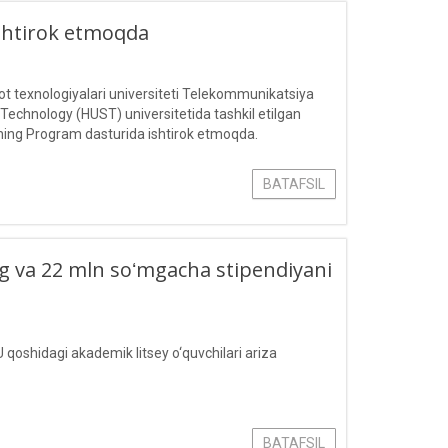
ishtirok etmoqda
 texnologiyalari universiteti Telekommunikatsiya
 Technology (HUST) universitetida tashkil etilgan
ing Program dasturida ishtirok etmoqda.
BATAFSIL
ling va 22 mln soʻmgacha stipendiyani
 qoshidagi akademik litsey o‘quvchilari ariza
BATAFSIL