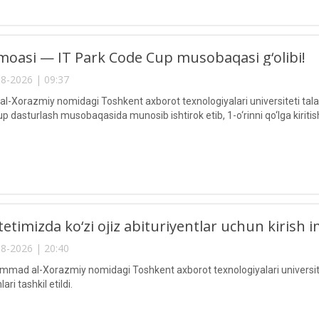
oasi — IT Park Code Cup musobaqasi g‘olibi!
8-2026 | 09:37
Xorazmiy nomidagi Toshkent axborot texnologiyalari universiteti talaba
 dasturlash musobaqasida munosib ishtirok etib, 1-o‘rinni qo‘lga kiritis
etimizda ko‘zi ojiz abituriyentlar uchun kirish im
8-2026 | 20:40
ad al-Xorazmiy nomidagi Toshkent axborot texnologiyalari universitetid
ari tashkil etildi.