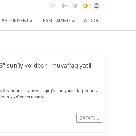
ABITURIYENT
FAXRLARIMIZ
ALOQA
 sun’iy yo‘ldoshi muvaffaqiyatli
Shandun provinsiyasi qirg‘oqlari yaqinidagi dengiz
’iy yo‘ldoshi uchirildi.
BATAFSIL