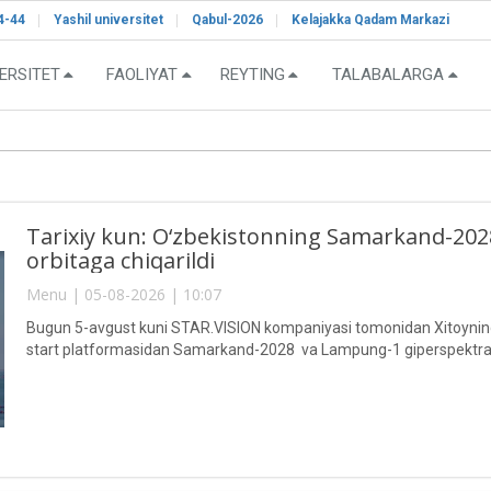
4-44
Yashil universitet
Qabul-2026
Kelajakka Qadam Markazi
ERSITET
FAOLIYAT
REYTING
TALABALARGA
Tarixiy kun: O‘zbekistonning Samarkand-2028"
orbitaga chiqarildi
Menu | 05-08-2026 | 10:07
Bugun 5-avgust kuni STAR.VISION kompaniyasi tomonidan Xitoyning 
start platformasidan Samarkand-2028 va Lampung-1 giperspektral sun