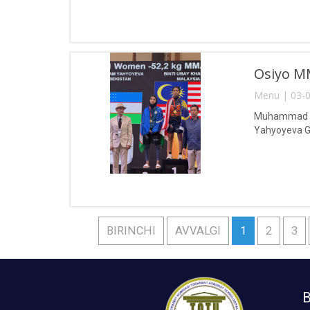
Osiyo MM
Menu | 03-0
Muhammad al-
Yahyoyeva Gu
BIRINCHI
AVVALGI
1
2
3
B