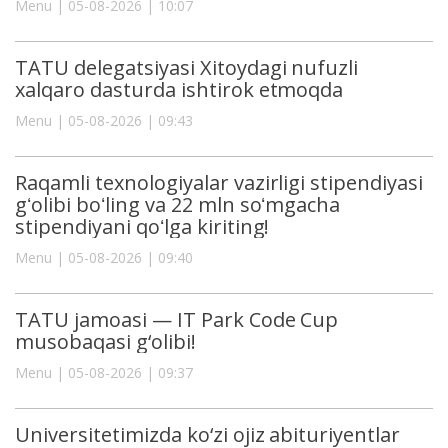
Menu | 05-08-2026 | 10:07
TATU delegatsiyasi Xitoydagi nufuzli
xalqaro dasturda ishtirok etmoqda
Menu | 05-08-2026 | 09:43
Raqamli texnologiyalar vazirligi stipendiyasi
gʻolibi boʻling va 22 mln soʻmgacha
stipendiyani qoʻlga kiriting!
Menu | 05-08-2026 | 09:40
TATU jamoasi — IT Park Code Cup
musobaqasi g‘olibi!
Menu | 05-08-2026 | 09:37
Universitetimizda ko‘zi ojiz abituriyentlar