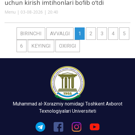
uchun kirish imtihonlari bo‘lib o‘tdi
Menu | 03-08-2026 | 20:40
BIRINCHI
AVVALGI
1
2
3
4
5
6
KEYINGI
OXIRIGI
Muhammad al-Xorazmiy nomidagi Toshkent Axborot
Texnologiyalari Universiteti