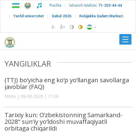
Pochta
Ishonch telefoni:
71-203-44-44
Yashil universitet
Qabul-2026
Kelajakka Qadam Markazi
YANGILIKLAR
(TTJ) bo‘yicha eng ko‘p yo‘llangan savollarga
javoblar (FAQ)
Menu | 08-08-2026 | 11:26
Tarixiy kun: O‘zbekistonning Samarkand-
2028" sun’iy yo‘ldoshi muvaffaqiyatli
orbitaga chiqarildi