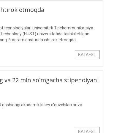
ishtirok etmoqda
 texnologiyalari universiteti Telekommunikatsiya
 Technology (HUST) universitetida tashkil etilgan
ing Program dasturida ishtirok etmoqda.
BATAFSIL
ling va 22 mln soʻmgacha stipendiyani
 qoshidagi akademik litsey o‘quvchilari ariza
BATAFSIL