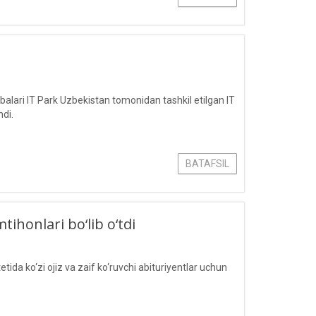
lari IT Park Uzbekistan tomonidan tashkil etilgan IT
hdi.
BATAFSIL
tihonlari bo‘lib o‘tdi
a ko‘zi ojiz va zaif ko‘ruvchi abituriyentlar uchun