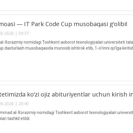
oasi — IT Park Code Cup musobaqasi g‘olibi!
8-2026 | 09:37
Xorazmiy nomidagi Toshkent axborot texnologiyalari universiteti talaba
 dasturlash musobaqasida munosib ishtirok etib, 1-o‘rinni qo‘lga kiritis
etimizda ko‘zi ojiz abituriyentlar uchun kirish im
8-2026 | 20:40
ad al-Xorazmiy nomidagi Toshkent axborot texnologiyalari universitetid
ari tashkil etildi.