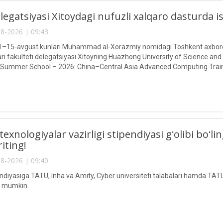
egatsiyasi Xitoydagi nufuzli xalqaro dasturda 
8-2026 | 09:43
g 1–15-avgust kunlari Muhammad al-Xorazmiy nomidagi Toshkent axborot
ari fakulteti delegatsiyasi Xitoyning Huazhong University of Science and
 Summer School – 2026: China–Central Asia Advanced Computing Train
texnologiyalar vazirligi stipendiyasi gʻolibi boʻ
riting!
8-2026 | 09:40
endiyasiga TATU, Inha va Amity, Cyber universiteti talabalari hamda TATU
ri mumkin.