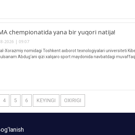
A chempionatida yana bir yuqori natija!
8-2026 | 09:07
Xorazmiy nomidagi Toshkent axborot texnologiyalari universiteti Kiberxav
lsanam Abdug‘ani qizi xalqaro sport maydonida navbatdagi muvaffaqi
4
5
6
KEYINGI
OXIRIGI
og‘lanish