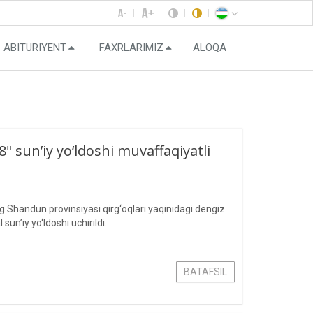
ABITURIYENT
FAXRLARIMIZ
ALOQA
 sun’iy yo‘ldoshi muvaffaqiyatli
Shandun provinsiyasi qirg‘oqlari yaqinidagi dengiz
’iy yo‘ldoshi uchirildi.
BATAFSIL