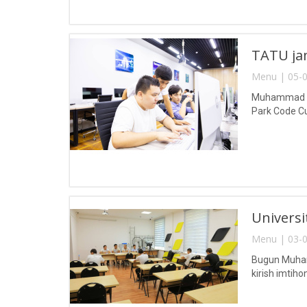
TATU jam
Menu | 05-0
Muhammad al-
Park Code Cup
Universit
Menu | 03-0
Bugun Muhamm
kirish imtihonl