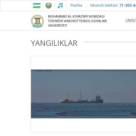
Pochta
Ishonch telefoni:
71-203-4
MUHAMMAD AL-XORAZMIY NOMIDAGI
UNIV
TOSHKENT AXBOROT TEXNOLOGIYALARI
UNIVERSITETI
YANGILIKLAR