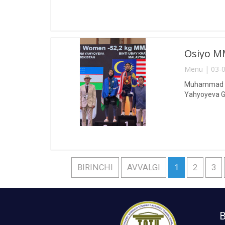
Osiyo MM
Menu | 03-0
Muhammad al-
Yahyoyeva Gu
BIRINCHI
AVVALGI
1
2
3
B