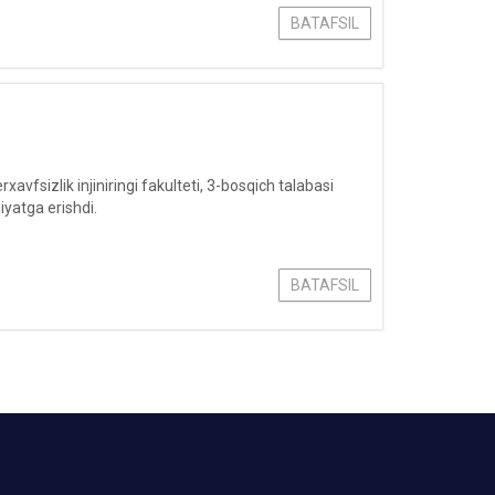
BATAFSIL
fsizlik injiniringi fakulteti, 3-bosqich talabasi
yatga erishdi.
BATAFSIL