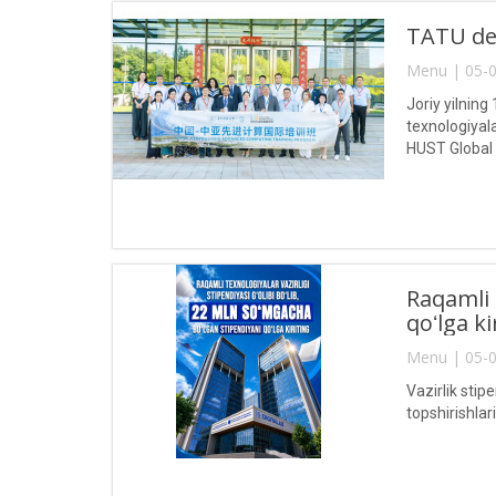
TATU del
Menu | 05-0
Joriy yilnin
texnologiyal
HUST Global
Raqamli 
qoʻlga ki
Menu | 05-0
Vazirlik stip
topshirishla