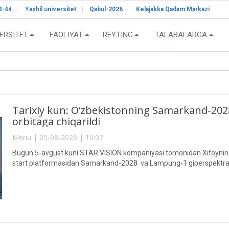
4-44
Yashil universitet
Qabul-2026
Kelajakka Qadam Markazi
ERSITET
FAOLIYAT
REYTING
TALABALARGA
Tarixiy kun: O‘zbekistonning Samarkand-2028"
orbitaga chiqarildi
Menu | 05-08-2026 | 10:07
Bugun 5-avgust kuni STAR.VISION kompaniyasi tomonidan Xitoyning 
start platformasidan Samarkand-2028 va Lampung-1 giperspektral sun