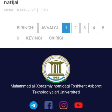
natija!
Menu | 03-08-2026 | 09:07
BIRINCHI
AVVALGI
1
2
3
4
5
6
KEYINGI
OXIRIGI
Muhammad al-Xorazmiy nomidagi Toshkent Axborot
Texnologiyalari Universiteti