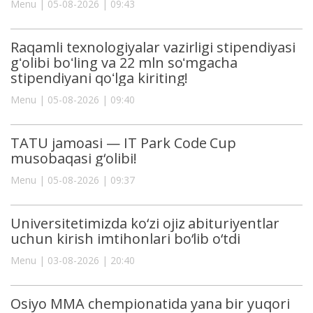
Menu | 05-08-2026 | 09:43
Raqamli texnologiyalar vazirligi stipendiyasi
gʻolibi boʻling va 22 mln soʻmgacha
stipendiyani qoʻlga kiriting!
Menu | 05-08-2026 | 09:40
TATU jamoasi — IT Park Code Cup
musobaqasi g‘olibi!
Menu | 05-08-2026 | 09:37
Universitetimizda ko‘zi ojiz abituriyentlar
uchun kirish imtihonlari bo‘lib o‘tdi
Menu | 03-08-2026 | 20:40
Osiyo MMA chempionatida yana bir yuqori